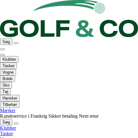
Søg
Klubber
Tasker
Vogne
Bolde
Sko
Tøj
Hansker
Tilbehør
Mærker
Kundeservice i Frankrig
Sikker betaling
Nem retur
Søg
Klubber
Tasker