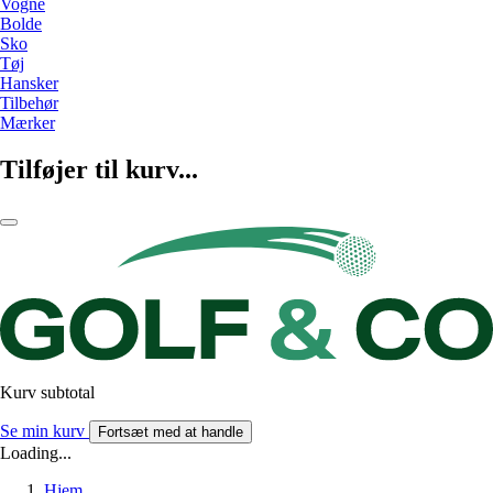
Vogne
Bolde
Sko
Tøj
Hansker
Tilbehør
Mærker
Tilføjer til kurv...
Kurv subtotal
Se min kurv
Fortsæt med at handle
Loading...
Hjem