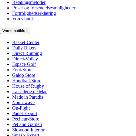
Betalingsmetoder
Priser og forsendelsesmuligheder
Fortrolighedserklæring
Vores butik
Vores butikker
Basket-Center
Daily Bikers
Direct Running
Direct-Volley
Espace Golf
Foot-Store
Galop Store
Handball-Store
House of Rugby
La sellerie de Maé
Made in Paradis
Nauti-wave
On-Fight
Padel-Expert
Pecheur-Store
Pet and Garden
Slowood Interior
Smash-Expert