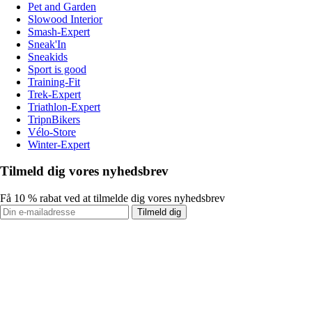
Pet and Garden
Slowood Interior
Smash-Expert
Sneak'In
Sneakids
Sport is good
Training-Fit
Trek-Expert
Triathlon-Expert
TripnBikers
Vélo-Store
Winter-Expert
Tilmeld dig vores nyhedsbrev
Få 10 % rabat ved at tilmelde dig vores nyhedsbrev
Tilmeld dig