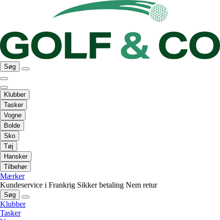
Søg
Klubber
Tasker
Vogne
Bolde
Sko
Tøj
Hansker
Tilbehør
Mærker
Kundeservice i Frankrig
Sikker betaling
Nem retur
Søg
Klubber
Tasker