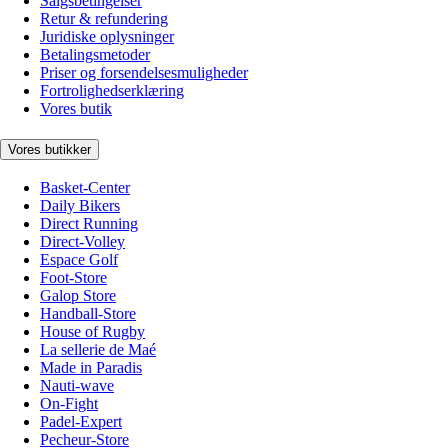
Salgsbetingelser
Retur & refundering
Juridiske oplysninger
Betalingsmetoder
Priser og forsendelsesmuligheder
Fortrolighedserklæring
Vores butik
Vores butikker
Basket-Center
Daily Bikers
Direct Running
Direct-Volley
Espace Golf
Foot-Store
Galop Store
Handball-Store
House of Rugby
La sellerie de Maé
Made in Paradis
Nauti-wave
On-Fight
Padel-Expert
Pecheur-Store