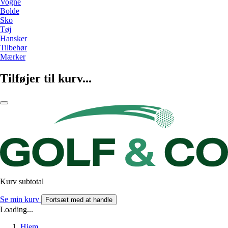
Vogne
Bolde
Sko
Tøj
Hansker
Tilbehør
Mærker
Tilføjer til kurv...
Kurv subtotal
Se min kurv
Fortsæt med at handle
Loading...
Hjem