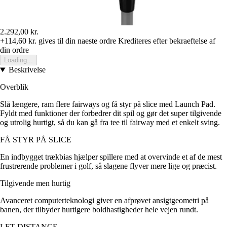
2.292,00 kr.
+114,60 kr.
gives til din naeste ordre
Krediteres efter bekraeftelse af
din ordre
Loading...
Beskrivelse
Overblik
Slå længere, ram flere fairways og få styr på slice med Launch Pad.
Fyldt med funktioner der forbedrer dit spil og gør det super tilgivende
og utrolig hurtigt, så du kan gå fra tee til fairway med et enkelt sving.
FÅ STYR PÅ SLICE
En indbygget trækbias hjælper spillere med at overvinde et af de mest
frustrerende problemer i golf, så slagene flyver mere lige og præcist.
Tilgivende men hurtig
Avanceret computerteknologi giver en afprøvet ansigtgeometri på
banen, der tilbyder hurtigere boldhastigheder hele vejen rundt.
LET DISTANCE