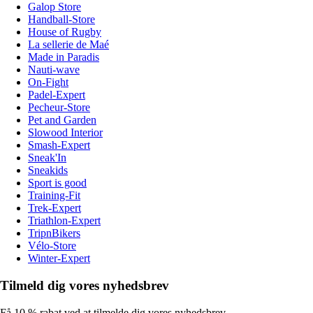
Galop Store
Handball-Store
House of Rugby
La sellerie de Maé
Made in Paradis
Nauti-wave
On-Fight
Padel-Expert
Pecheur-Store
Pet and Garden
Slowood Interior
Smash-Expert
Sneak'In
Sneakids
Sport is good
Training-Fit
Trek-Expert
Triathlon-Expert
TripnBikers
Vélo-Store
Winter-Expert
Tilmeld dig vores nyhedsbrev
Få 10 % rabat ved at tilmelde dig vores nyhedsbrev