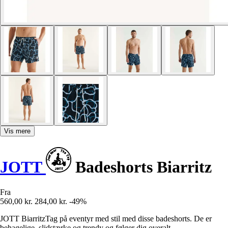
Vis mere
JOTT
Badeshorts Biarritz
Fra
560,00 kr.
284,00 kr.
-49%
JOTT BiarritzTag på eventyr med stil med disse badeshorts. De er
behagelige, slidstærke og trendy og følger dig overalt.