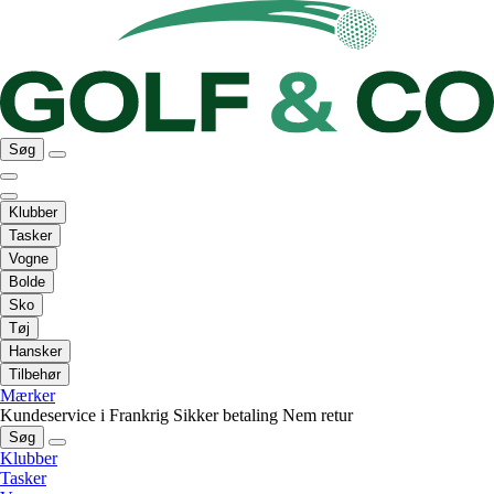
Søg
Klubber
Tasker
Vogne
Bolde
Sko
Tøj
Hansker
Tilbehør
Mærker
Kundeservice i Frankrig
Sikker betaling
Nem retur
Søg
Klubber
Tasker