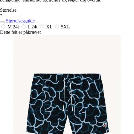
Størrelse
*
Størrelsesguide
M
24t
L
24t
XL
5XL
Dette felt er påkrævet