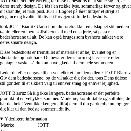
JOTTMen det, der virkelig får disse badeshorts til at skille sig ud, er
deres trendy design. De fås i en række lyse, sommerlige farver og giver
dit strandtøj et frisk pust. JOTT Logoet på låret tilføjer et strejf af
elegance og kvalitet til disse i forvejen stilfulde badeshorts.
look JOTT Biarritz Uanset om du foretrækker en afslappet stil med en
t-shirt eller en mere sofistikeret stil med en skjorte, så passer
badeshortsene til alt. De kan også bruges som byshorts takket være
deres smarte design.
Disse badeshorts er fremstillet af materialer af høj kvalitet og er
slidstærke og holdbare. De bevarer deres form og farve selv efter
gentagne vaske, så du kan have glæde af dem hele sommeren.
Leder du efter en gave til en ven eller et familiemedlem? JOTT Biarritz
Giv dem badeshortsene, og de vil takke dig for det. tous Dens tidløse
stil gør den til et sikkert valg til enhver smag og enhver lejlighed.
JOTT Biarritz Så kig ikke længere, badeshortsene er det perfekte
produkt til en vellykket sommer. Moderne, komfortable og stilfulde, de
har det hele! Vent ikke længere, tilføj dem til din garderobe nu, og gør
dig klar til den bedste sommer i dit liv.
Yderligere information
Mærke
JOTT