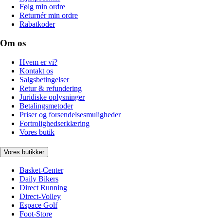
Følg min ordre
Returnér min ordre
Rabatkoder
Om os
Hvem er vi?
Kontakt os
Salgsbetingelser
Retur & refundering
Juridiske oplysninger
Betalingsmetoder
Priser og forsendelsesmuligheder
Fortrolighedserklæring
Vores butik
Vores butikker
Basket-Center
Daily Bikers
Direct Running
Direct-Volley
Espace Golf
Foot-Store