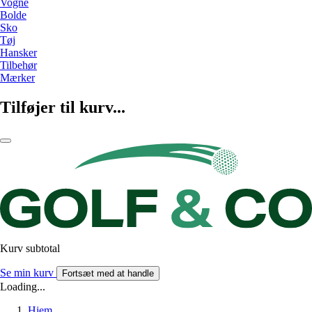
Vogne
Bolde
Sko
Tøj
Hansker
Tilbehør
Mærker
Tilføjer til kurv...
Kurv subtotal
Se min kurv
Fortsæt med at handle
Loading...
Hjem