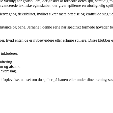
e værktøj for golfspillere, der ønsker at forbedre deres spil, samtidig me
vancerede tekniske egenskaber, der giver spillerne en uforlignelig spil
letvægt og fleksibilitet, hvilket sikrer mere præcise og kraftfulde slag u
distance og bane. Jernene i denne serie har specifikt formede hoveder fo
uer, hvad enten de er nybegyndere eller erfarne spillere. Disse klubber er
inkluderer:
dtering.
on og afstand.
hvert slag.
oplevelse, uanset om du spiller på banen eller under dine træningssessi