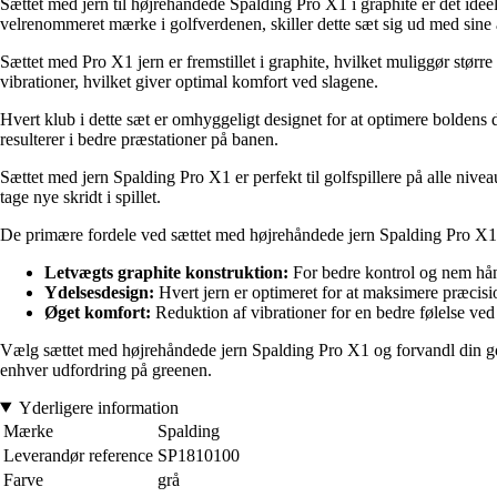
Sættet med jern til højrehåndede Spalding Pro X1 i graphite er det ideell
velrenommeret mærke i golfverdenen, skiller dette sæt sig ud med sine a
Sættet med Pro X1 jern er fremstillet i graphite, hvilket muliggør større 
vibrationer, hvilket giver optimal komfort ved slagene.
Hvert klub i dette sæt er omhyggeligt designet for at optimere boldens 
resulterer i bedre præstationer på banen.
Sættet med jern Spalding Pro X1 er perfekt til golfspillere på alle nivea
tage nye skridt i spillet.
De primære fordele ved sættet med højrehåndede jern Spalding Pro X1 
Letvægts graphite konstruktion:
For bedre kontrol og nem hån
Ydelsesdesign:
Hvert jern er optimeret for at maksimere præcisi
Øget komfort:
Reduktion af vibrationer for en bedre følelse ved 
Vælg sættet med højrehåndede jern Spalding Pro X1 og forvandl din golf
enhver udfordring på greenen.
Yderligere information
Mærke
Spalding
Leverandør reference
SP1810100
Farve
grå