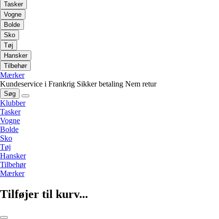
Tasker
Vogne
Bolde
Sko
Tøj
Hansker
Tilbehør
Mærker
Kundeservice i Frankrig
Sikker betaling
Nem retur
Søg
Klubber
Tasker
Vogne
Bolde
Sko
Tøj
Hansker
Tilbehør
Mærker
Tilføjer til kurv...