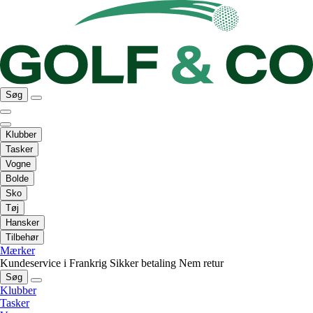
Søg
Klubber
Tasker
Vogne
Bolde
Sko
Tøj
Hansker
Tilbehør
Mærker
Kundeservice i Frankrig
Sikker betaling
Nem retur
Søg
Klubber
Tasker