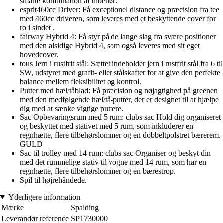
smarte kombination af tilbehør:
esprit460cc Driver: Få exceptionel distance og præcision fra tee
med 460cc driveren, som leveres med et beskyttende cover for
ro i sindet .
fairway Hybrid 4: Få styr på de lange slag fra svære positioner
med den alsidige Hybrid 4, som også leveres med sit eget
hovedcover.
tous Jern i rustfrit stål: Sættet indeholder jern i rustfrit stål fra 6 til
SW, udstyret med grafit- eller stålskafter for at give den perfekte
balance mellem fleksibilitet og kontrol.
Putter med hæl/tåblad: Få præcision og nøjagtighed på greenen
med den medfølgende hæl/tå-putter, der er designet til at hjælpe
dig med at sænke vigtige puttere.
Sac Opbevaringsrum med 5 rum: clubs sac Hold dig organiseret
og beskyttet med stativet med 5 rum, som inkluderer en
regnhætte, flere tilbehørslommer og en dobbeltpolstret bærerem.
GULD
Sac til trolley med 14 rum: clubs sac Organiser og beskyt din
med det rummelige stativ til vogne med 14 rum, som har en
regnhætte, flere tilbehørslommer og en bærestrop.
Spil til højrehåndede.
Yderligere information
Mærke
Spalding
Leverandør reference
SP1730000