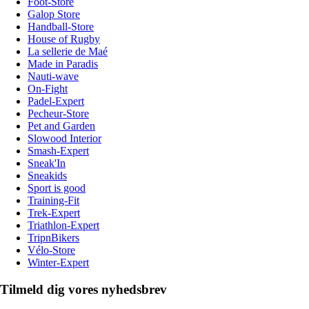
Foot-Store
Galop Store
Handball-Store
House of Rugby
La sellerie de Maé
Made in Paradis
Nauti-wave
On-Fight
Padel-Expert
Pecheur-Store
Pet and Garden
Slowood Interior
Smash-Expert
Sneak'In
Sneakids
Sport is good
Training-Fit
Trek-Expert
Triathlon-Expert
TripnBikers
Vélo-Store
Winter-Expert
Tilmeld dig vores nyhedsbrev