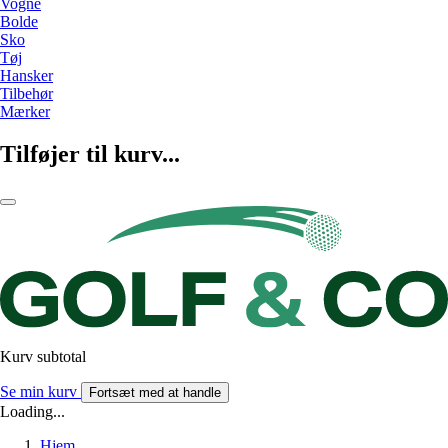
Vogne
Bolde
Sko
Tøj
Hansker
Tilbehør
Mærker
Tilføjer til kurv...
Kurv subtotal
Se min kurv
Fortsæt med at handle
Loading...
Hjem