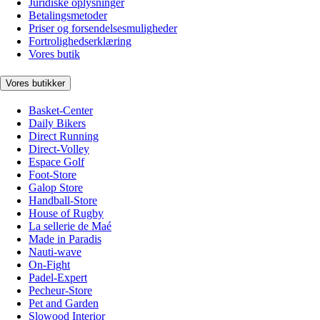
Juridiske oplysninger
Betalingsmetoder
Priser og forsendelsesmuligheder
Fortrolighedserklæring
Vores butik
Vores butikker
Basket-Center
Daily Bikers
Direct Running
Direct-Volley
Espace Golf
Foot-Store
Galop Store
Handball-Store
House of Rugby
La sellerie de Maé
Made in Paradis
Nauti-wave
On-Fight
Padel-Expert
Pecheur-Store
Pet and Garden
Slowood Interior