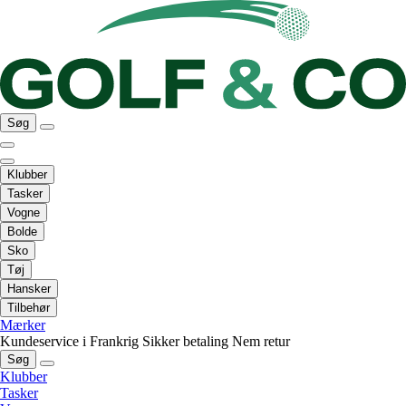
Søg
Klubber
Tasker
Vogne
Bolde
Sko
Tøj
Hansker
Tilbehør
Mærker
Kundeservice i Frankrig
Sikker betaling
Nem retur
Søg
Klubber
Tasker