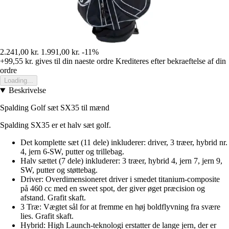
2.241,00 kr.
1.991,00 kr.
-11%
+99,55 kr.
gives til din naeste ordre
Krediteres efter bekraeftelse af din
ordre
Loading...
Beskrivelse
Spalding Golf sæt SX35 til mænd
Spalding SX35 er et halv sæt golf.
Det komplette sæt (11 dele) inkluderer: driver, 3 træer, hybrid nr.
4, jern 6-SW, putter og trillebag.
Halv sættet (7 dele) inkluderer: 3 træer, hybrid 4, jern 7, jern 9,
SW, putter og støttebag.
Driver: Overdimensioneret driver i smedet titanium-composite
på 460 cc med en sweet spot, der giver øget præcision og
afstand. Grafit skaft.
3 Træ: Vægtet sål for at fremme en høj boldflyvning fra svære
lies. Grafit skaft.
Hybrid: High Launch-teknologi erstatter de lange jern, der er