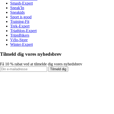
Smash-Expert
Sneak'In
Sneakids
Sport is good
Training-Fit
Trek-Expert
Triathlon-Expert
TripnBikers
Vélo-Store
Winter-Expert
Tilmeld dig vores nyhedsbrev
Få 10 % rabat ved at tilmelde dig vores nyhedsbrev
Tilmeld dig