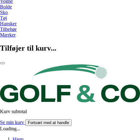
Vogne
Bolde
Sko
Tøj
Hansker
Tilbehør
Mærker
Tilføjer til kurv...
Kurv subtotal
Se min kurv
Fortsæt med at handle
Loading...
Hjem