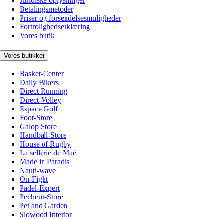
Juridiske oplysninger
Betalingsmetoder
Priser og forsendelsesmuligheder
Fortrolighedserklæring
Vores butik
Vores butikker
Basket-Center
Daily Bikers
Direct Running
Direct-Volley
Espace Golf
Foot-Store
Galop Store
Handball-Store
House of Rugby
La sellerie de Maé
Made in Paradis
Nauti-wave
On-Fight
Padel-Expert
Pecheur-Store
Pet and Garden
Slowood Interior