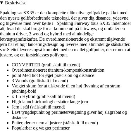
Beskrivelse
Spalding sacSX35 er den komplette ultimative golfpakke pakket med
den nyeste golfforbedrende teknologi, der giver dig distance, ydeevne
og tilgivelse med hver kølle i . Spalding Fairway tous SX35 indeholder
alt, hvad du skal bruge for at komme ud på fairways, og omfatter en
titanium driver, 3 wood og hybrid med almindelige
letvægtsgrafitskafter. De overdimensionerede og ekstremt tilgivende
jern har et højt lanceringsdesign og leveres med almindelige stålskafter.
sac Sættet leveres også komplet med en mallet golfputter, der er nem at
justere, og en førsteklasses golfvogn.
CONVERTER (grafitskaft til mænd)
Overdimensioneret titanium-kompositkonstruktion
point Med hot for øget præcision og distance
3 Woods (grafitskaft til mænd)
Vægtet skum for at tilskynde til en høj flyvning af en stram
pitching-bold
x 1 5 Hybrid (grafitskaft til mænd)
High launch-teknologi erstatter lange jern
Jern i stål (stålskaft til mænd)
Lavt tyngdepunkt og perimetervægtning giver høj slagrabat og
distance
Putter, der er nem at justere (stålskaft til mænd)
Populerbar og vægtet perimeter