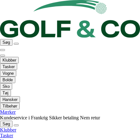
Søg
Klubber
Tasker
Vogne
Bolde
Sko
Tøj
Hansker
Tilbehør
Mærker
Kundeservice i Frankrig
Sikker betaling
Nem retur
Søg
Klubber
Tasker