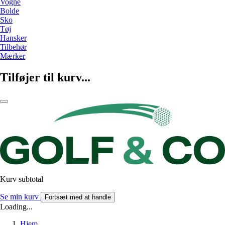
Vogne
Bolde
Sko
Tøj
Hansker
Tilbehør
Mærker
Tilføjer til kurv...
Kurv subtotal
Se min kurv
Fortsæt med at handle
Loading...
Hjem