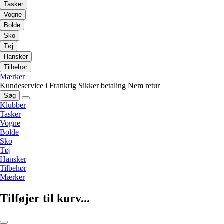
Tasker
Vogne
Bolde
Sko
Tøj
Hansker
Tilbehør
Mærker
Kundeservice i Frankrig
Sikker betaling
Nem retur
Søg
Klubber
Tasker
Vogne
Bolde
Sko
Tøj
Hansker
Tilbehør
Mærker
Tilføjer til kurv...