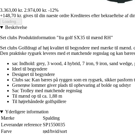
3.363,00 kr.
2.974,00 kr.
-12%
+148,70 kr.
gives til din naeste ordre
Krediteres efter bekraeftelse af di
Loading...
Beskrivelse
Set clubs Produktinformation "fra golf SX35 til mænd RH"
Set clubs Golfdragt af høj kvalitet til begyndere med mærke til mænd. clu
Den praktiske rygsæk leveres med et matchende regnslag og kan bære
sac Indhold: grey, 3 wood, 4 hybrid, 7 iron, 9 iron, sand wedge, p
Ideel til begyndere
Designet til begyndere
Clubs sac Kan bæres på ryggen som en rygsæk, sikker pasform t
Generøse lommer giver plads til opbevaring af bolde og udstyr
Sac Trolley med matchende regnslag
Til mænd op til ca. 1,88 m
Til højrehåndede golfspillere
Yderligere information
Mærke
Spalding
Leverandør reference
SP1550035
Farve
rød/hvid/sort