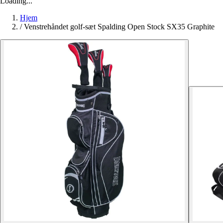
Loading...
Hjem
/
Venstrehåndet golf-sæt Spalding Open Stock SX35 Graphite