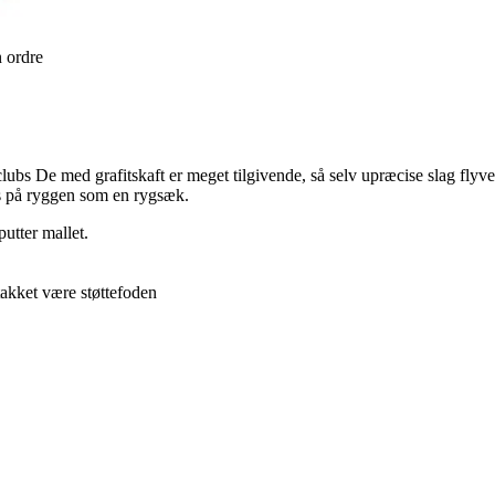
n ordre
bs De med grafitskaft er meget tilgivende, så selv upræcise slag flyver l
s på ryggen som en rygsæk.
utter mallet.
akket være støttefoden