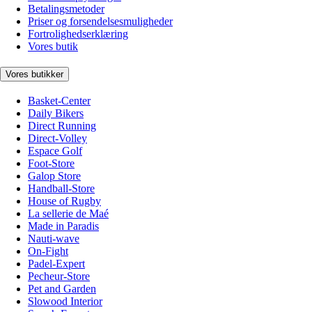
Betalingsmetoder
Priser og forsendelsesmuligheder
Fortrolighedserklæring
Vores butik
Vores butikker
Basket-Center
Daily Bikers
Direct Running
Direct-Volley
Espace Golf
Foot-Store
Galop Store
Handball-Store
House of Rugby
La sellerie de Maé
Made in Paradis
Nauti-wave
On-Fight
Padel-Expert
Pecheur-Store
Pet and Garden
Slowood Interior