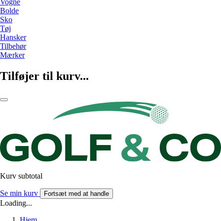
Vogne
Bolde
Sko
Tøj
Hansker
Tilbehør
Mærker
Tilføjer til kurv...
Kurv subtotal
Se min kurv
Fortsæt med at handle
Loading...
Hjem