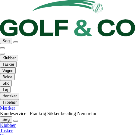
Søg
Klubber
Tasker
Vogne
Bolde
Sko
Tøj
Hansker
Tilbehør
Mærker
Kundeservice i Frankrig
Sikker betaling
Nem retur
Søg
Klubber
Tasker