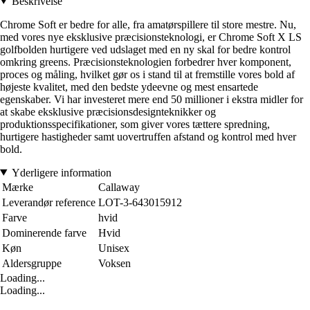
Beskrivelse
Chrome Soft er bedre for alle, fra amatørspillere til store mestre. Nu,
med vores nye eksklusive præcisionsteknologi, er Chrome Soft X LS
golfbolden hurtigere ved udslaget med en ny skal for bedre kontrol
omkring greens. Præcisionsteknologien forbedrer hver komponent,
proces og måling, hvilket gør os i stand til at fremstille vores bold af
højeste kvalitet, med den bedste ydeevne og mest ensartede
egenskaber. Vi har investeret mere end 50 millioner i ekstra midler for
at skabe eksklusive præcisionsdesignteknikker og
produktionsspecifikationer, som giver vores tættere spredning,
hurtigere hastigheder samt uovertruffen afstand og kontrol med hver
bold.
Yderligere information
Mærke
Callaway
Leverandør reference
LOT-3-643015912
Farve
hvid
Dominerende farve
Hvid
Køn
Unisex
Aldersgruppe
Voksen
Loading...
Loading...