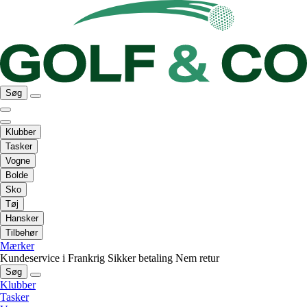
Søg
Klubber
Tasker
Vogne
Bolde
Sko
Tøj
Hansker
Tilbehør
Mærker
Kundeservice i Frankrig
Sikker betaling
Nem retur
Søg
Klubber
Tasker