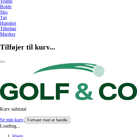
Vogne
Bolde
Sko
Tøj
Hansker
Tilbehør
Mærker
Tilføjer til kurv...
Kurv subtotal
Se min kurv
Fortsæt med at handle
Loading...
Hjem