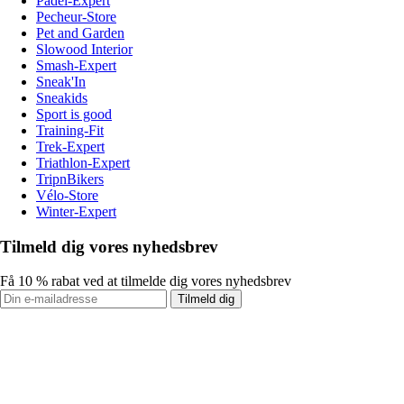
Padel-Expert
Pecheur-Store
Pet and Garden
Slowood Interior
Smash-Expert
Sneak'In
Sneakids
Sport is good
Training-Fit
Trek-Expert
Triathlon-Expert
TripnBikers
Vélo-Store
Winter-Expert
Tilmeld dig vores nyhedsbrev
Få 10 % rabat ved at tilmelde dig vores nyhedsbrev
Tilmeld dig