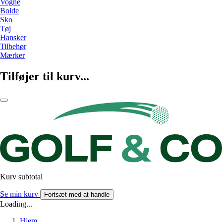
Vogne
Bolde
Sko
Tøj
Hansker
Tilbehør
Mærker
Tilføjer til kurv...
Kurv subtotal
Se min kurv
Fortsæt med at handle
Loading...
Hjem