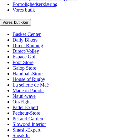
Fortrolighedserklæring
Vores butik
Vores butikker
Basket-Center
Daily Bikers
Direct Running
Direct-Volley
Espace Golf
Foot-Store
Galop Store
Handball-Store
House of Rugby
La sellerie de Maé
Made in Paradis
Nauti-wave
On-Fight
Padel-Expert
Pecheur-Store
Pet and Garden
Slowood Interior
Smash-Expert
Sneak'In