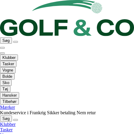
Søg
Klubber
Tasker
Vogne
Bolde
Sko
Tøj
Hansker
Tilbehør
Mærker
Kundeservice i Frankrig
Sikker betaling
Nem retur
Søg
Klubber
Tasker