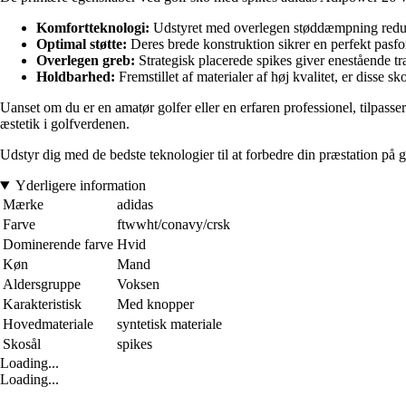
Komfortteknologi:
Udstyret med overlegen støddæmpning reduc
Optimal støtte:
Deres brede konstruktion sikrer en perfekt pasform
Overlegen greb:
Strategisk placerede spikes giver enestående trac
Holdbarhed:
Fremstillet af materialer af høj kvalitet, er disse s
Uanset om du er en amatør golfer eller en erfaren professionel, tilpasse
æstetik i golfverdenen.
Udstyr dig med de bedste teknologier til at forbedre din præstation på gr
Yderligere information
Mærke
adidas
Farve
ftwwht/conavy/crsk
Dominerende farve
Hvid
Køn
Mand
Aldersgruppe
Voksen
Karakteristisk
Med knopper
Hovedmateriale
syntetisk materiale
Skosål
spikes
Loading...
Loading...