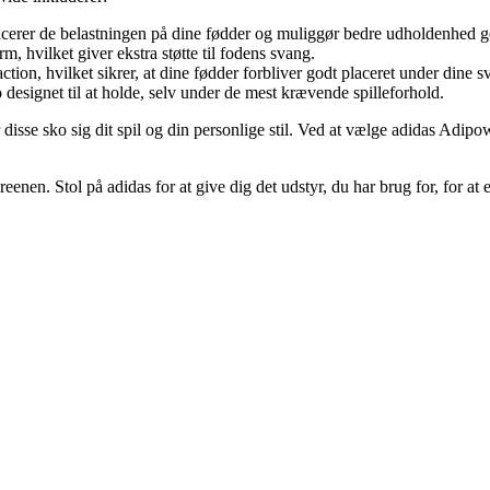
erer de belastningen på dine fødder og muliggør bedre udholdenhed 
, hvilket giver ekstra støtte til fodens svang.
tion, hvilket sikrer, at dine fødder forbliver godt placeret under dine s
ko designet til at holde, selv under de mest krævende spilleforhold.
r disse sko sig dit spil og din personlige stil. Ved at vælge adidas Adi
eenen. Stol på adidas for at give dig det udstyr, du har brug for, for at