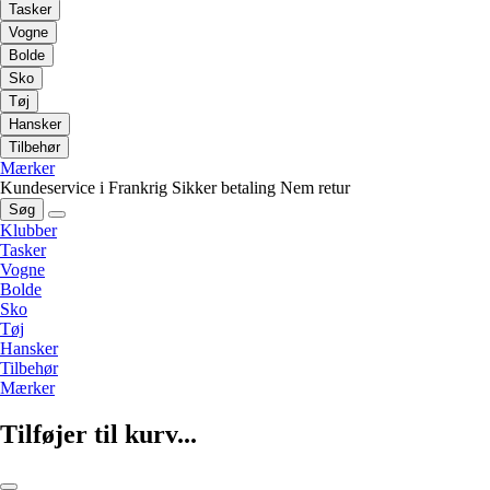
Tasker
Vogne
Bolde
Sko
Tøj
Hansker
Tilbehør
Mærker
Kundeservice i Frankrig
Sikker betaling
Nem retur
Søg
Klubber
Tasker
Vogne
Bolde
Sko
Tøj
Hansker
Tilbehør
Mærker
Tilføjer til kurv...