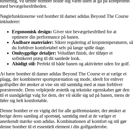
turnering, vil denne bomber holde dig varm uden at gå på kompromis
med bevægelsesfriheden.
Nøglefunktionerne ved bomber til damer adidas Beyond The Course
inkluderer:
Ergonomisk design:
Giver stor bevægelsesfrihed for at
optimere din performance på banen.
Åndbare materialer:
Sikrer regulering af kropstemperaturen, så
du forbliver komfortabel selv på lange spille dage.
Omhyggelige detaljer:
Veludført finish, der tilføjer et
sofistikeret præg til dit samlede look.
Alsidigt stil:
Perfekt til både banen og aktiviteter uden for golf.
At bære bomber til damer adidas Beyond The Course er at vælge et
plagg, der kombinerer sportspræstation og mode, ideelt for enhver
golfspiller der ønsker at vise sin stil samtidig med at man forbliver
præsterende. Dens velplejede æstetik og tekniske egenskaber gør den
til et uundgåeligt valg for dem, der vil skille sig ud på banen, mens de
føler sig helt komfortable.
Denne bomber er en vigtig del for alle golfentusiaster, der ønsker at
berige deres samling af sportstøj, samtidig med at de vælger et
anerkendt mærke som adidas. Kombinationen af komfort og stil gør
denne bomber til et essentielt element i din golfgarderobe.