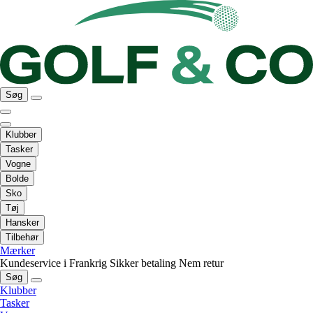
Søg
Klubber
Tasker
Vogne
Bolde
Sko
Tøj
Hansker
Tilbehør
Mærker
Kundeservice i Frankrig
Sikker betaling
Nem retur
Søg
Klubber
Tasker