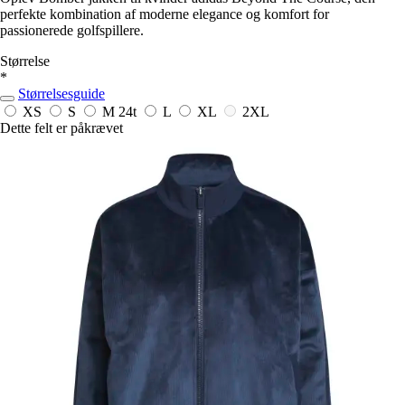
perfekte kombination af moderne elegance og komfort for
passionerede golfspillere.
Størrelse
*
Størrelsesguide
XS
S
M
24t
L
XL
2XL
Dette felt er påkrævet