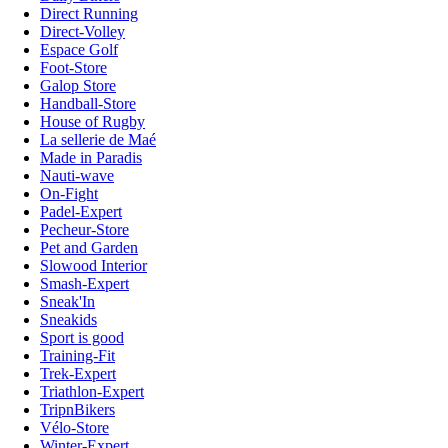
Direct Running
Direct-Volley
Espace Golf
Foot-Store
Galop Store
Handball-Store
House of Rugby
La sellerie de Maé
Made in Paradis
Nauti-wave
On-Fight
Padel-Expert
Pecheur-Store
Pet and Garden
Slowood Interior
Smash-Expert
Sneak'In
Sneakids
Sport is good
Training-Fit
Trek-Expert
Triathlon-Expert
TripnBikers
Vélo-Store
Winter-Expert