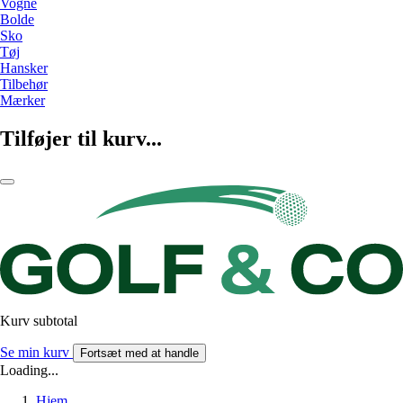
Vogne
Bolde
Sko
Tøj
Hansker
Tilbehør
Mærker
Tilføjer til kurv...
Kurv subtotal
Se min kurv
Fortsæt med at handle
Loading...
Hjem