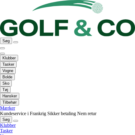
Søg
Klubber
Tasker
Vogne
Bolde
Sko
Tøj
Hansker
Tilbehør
Mærker
Kundeservice i Frankrig
Sikker betaling
Nem retur
Søg
Klubber
Tasker