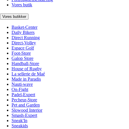
Vores butik
Vores butikker
Basket-Center
Daily Bikers
Direct Running
Direct-Volley
Espace Golf
Foot-Store
Galop Store
Handball-Store
House of Rugby
La sellerie de Maé
Made in Paradis
Nauti-wave
On-Fight
Padel-Expert
Pecheur-Store
Pet and Garden
Slowood Interior
Smash-Expert
Sneak'In
Sneakids