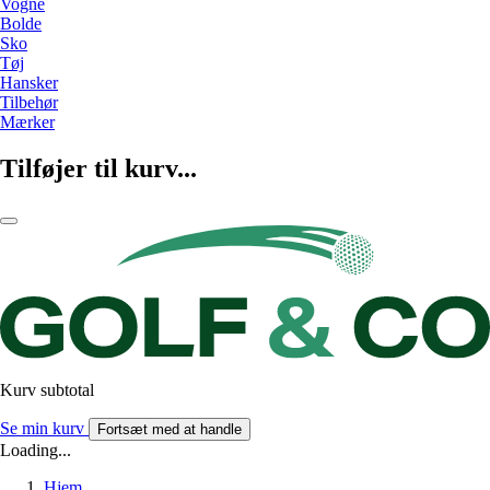
Vogne
Bolde
Sko
Tøj
Hansker
Tilbehør
Mærker
Tilføjer til kurv...
Kurv subtotal
Se min kurv
Fortsæt med at handle
Loading...
Hjem