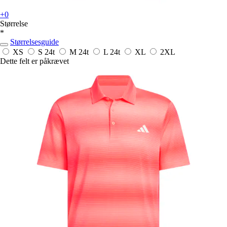
+0
Størrelse
*
Størrelsesguide
XS
S
24t
M
24t
L
24t
XL
2XL
Dette felt er påkrævet