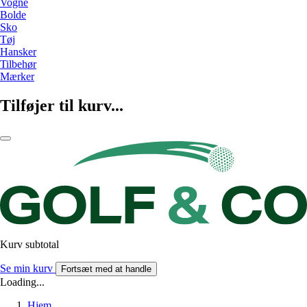
Vogne
Bolde
Sko
Tøj
Hansker
Tilbehør
Mærker
Tilføjer til kurv...
Kurv subtotal
Se min kurv
Fortsæt med at handle
Loading...
Hjem