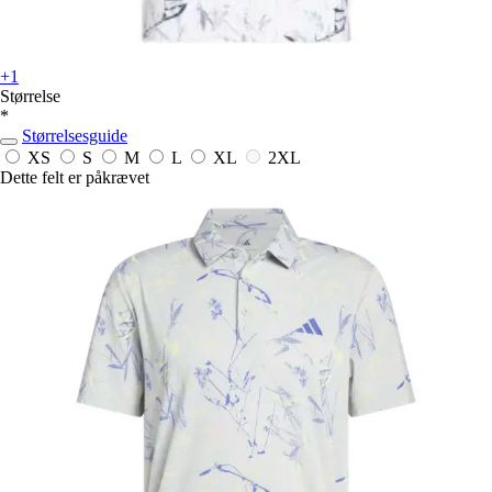
+1
Størrelse
*
Størrelsesguide
XS
S
M
L
XL
2XL
Dette felt er påkrævet