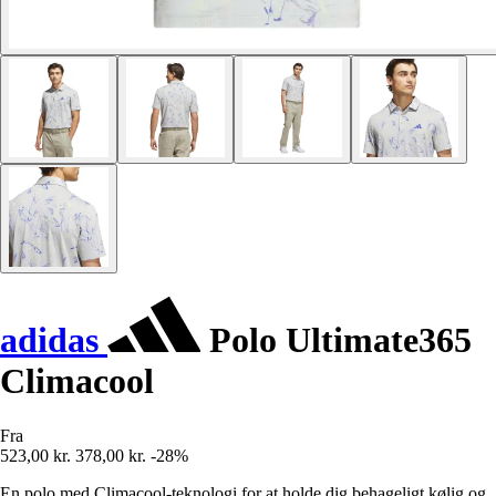
adidas
Polo Ultimate365
Climacool
Fra
523,00 kr.
378,00 kr.
-28%
En polo med Climacool-teknologi for at holde dig behageligt kølig og