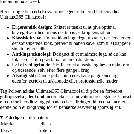
fordampning af sved.
Her er nogle bemærkelsesværdige egenskaber ved Poloen adidas
Ultimate365 Climacool :
Ergonomisk design:
Snittet er tænkt til at give optimal
bevægelsesfrihed, mens det tilpasses kroppens silhuet.
Klassisk krave:
En traditionel og elegant krave, der forstærker
det sofistikerede look, perfekt til banen såvel som til afslappede
stunder efter spillet.
Anti-lugt teknologi:
Designet til at minimere lugt, så du kan
fokusere på din præstation uden distraktion.
Let at vedligeholde:
Stoffet er let at vaske og bevarer sin form
og udseende, selv efter flere gange i brug.
Alsidigt stil:
Denne polo kan bæres både på greenen og
udenfor, perfekt til afslappede eller professionelle møder.
Tag Poloen adidas Ultimate365 Climacool til dig for en forbedret
golfoplevelse, der kombinerer teknisk innovation og elegance. Uanset
om du forfiner dit sving på banen eller tilbringer tid med venner, er
denne polo et klogt valg for en bemærkelsesværdig sportslig stil.
Yderligere information
Mærke
adidas
Farve
frolem