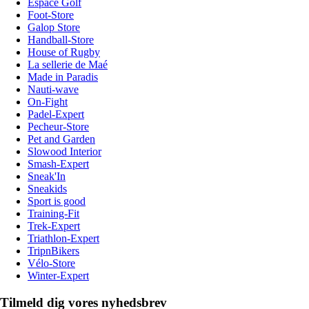
Espace Golf
Foot-Store
Galop Store
Handball-Store
House of Rugby
La sellerie de Maé
Made in Paradis
Nauti-wave
On-Fight
Padel-Expert
Pecheur-Store
Pet and Garden
Slowood Interior
Smash-Expert
Sneak'In
Sneakids
Sport is good
Training-Fit
Trek-Expert
Triathlon-Expert
TripnBikers
Vélo-Store
Winter-Expert
Tilmeld dig vores nyhedsbrev