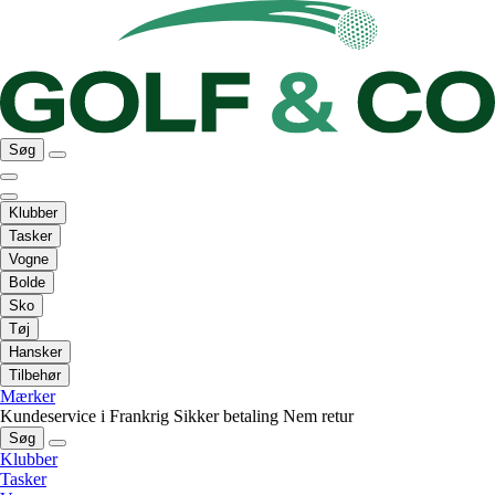
Søg
Klubber
Tasker
Vogne
Bolde
Sko
Tøj
Hansker
Tilbehør
Mærker
Kundeservice i Frankrig
Sikker betaling
Nem retur
Søg
Klubber
Tasker