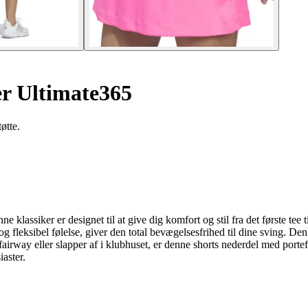
er Ultimate365
øtte.
lassiker er designet til at give dig komfort og stil fra det første tee ti
d og fleksibel følelse, giver den total bevægelsesfrihed til dine sving. 
å fairway eller slapper af i klubhuset, er denne shorts nederdel med port
iaster.