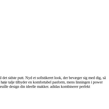
l det sidste putt. Nyd et sofistikeret look, der bevæger sig med dig, så
Den høje talje tilbyder en komfortabel pasform, mens linningen i power
efeuille design din ideelle makker. adidas kombinerer perfekt