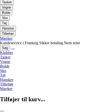
Tasker
Vogne
Bolde
Sko
Tøj
Hansker
Tilbehør
Mærker
Kundeservice i Frankrig
Sikker betaling
Nem retur
Søg
Klubber
Tasker
Vogne
Bolde
Sko
Tøj
Hansker
Tilbehør
Mærker
Tilføjer til kurv...