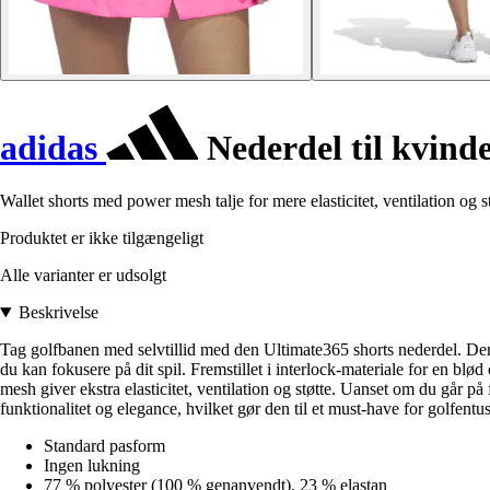
adidas
Nederdel til kvind
Wallet shorts med power mesh talje for mere elasticitet, ventilation og st
Produktet er ikke tilgængeligt
Alle varianter er udsolgt
Beskrivelse
Tag golfbanen med selvtillid med den Ultimate365 shorts nederdel. Denne k
du kan fokusere på dit spil. Fremstillet i interlock-materiale for en blø
mesh giver ekstra elasticitet, ventilation og støtte. Uanset om du går p
funktionalitet og elegance, hvilket gør den til et must-have for golfentus
Standard pasform
Ingen lukning
77 % polyester (100 % genanvendt), 23 % elastan