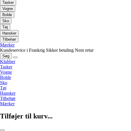
Tasker
Vogne
Bolde
Sko
Tøj
Hansker
Tilbehør
Mærker
Kundeservice i Frankrig
Sikker betaling
Nem retur
Søg
Klubber
Tasker
Vogne
Bolde
Sko
Tøj
Hansker
Tilbehør
Mærker
Tilføjer til kurv...