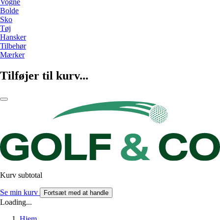
Vogne
Bolde
Sko
Tøj
Hansker
Tilbehør
Mærker
Tilføjer til kurv...
Kurv subtotal
Se min kurv
Fortsæt med at handle
Loading...
Hjem