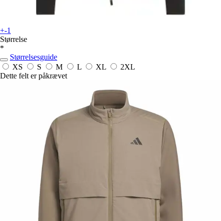
+-1
Størrelse
*
Størrelsesguide
XS
S
M
L
XL
2XL
Dette felt er påkrævet