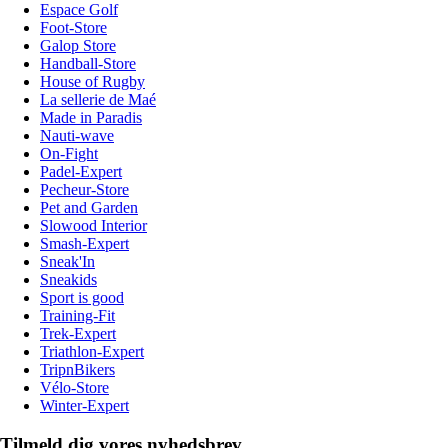
Espace Golf
Foot-Store
Galop Store
Handball-Store
House of Rugby
La sellerie de Maé
Made in Paradis
Nauti-wave
On-Fight
Padel-Expert
Pecheur-Store
Pet and Garden
Slowood Interior
Smash-Expert
Sneak'In
Sneakids
Sport is good
Training-Fit
Trek-Expert
Triathlon-Expert
TripnBikers
Vélo-Store
Winter-Expert
Tilmeld dig vores nyhedsbrev