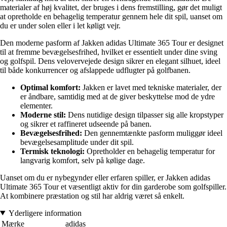
materialer af høj kvalitet, der bruges i dens fremstilling, gør det muligt
at opretholde en behagelig temperatur gennem hele dit spil, uanset om
du er under solen eller i let køligt vejr.
Den moderne pasform af Jakken adidas Ultimate 365 Tour er designet
til at fremme bevægelsesfrihed, hvilket er essentielt under dine sving
og golfspil. Dens velovervejede design sikrer en elegant silhuet, ideel
til både konkurrencer og afslappede udflugter på golfbanen.
Optimal komfort:
Jakken er lavet med tekniske materialer, der
er åndbare, samtidig med at de giver beskyttelse mod de ydre
elementer.
Moderne stil:
Dens nutidige design tilpasser sig alle kropstyper
og sikrer et raffineret udseende på banen.
Bevægelsesfrihed:
Den gennemtænkte pasform muliggør ideel
bevægelsesamplitude under dit spil.
Termisk teknologi:
Opretholder en behagelig temperatur for
langvarig komfort, selv på kølige dage.
Uanset om du er nybegynder eller erfaren spiller, er Jakken adidas
Ultimate 365 Tour et væsentligt aktiv for din garderobe som golfspiller.
At kombinere præstation og stil har aldrig været så enkelt.
Yderligere information
Mærke
adidas