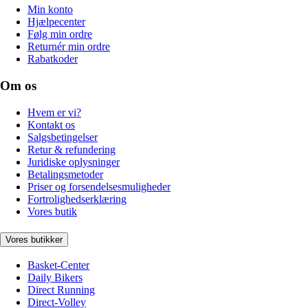
Min konto
Hjælpecenter
Følg min ordre
Returnér min ordre
Rabatkoder
Om os
Hvem er vi?
Kontakt os
Salgsbetingelser
Retur & refundering
Juridiske oplysninger
Betalingsmetoder
Priser og forsendelsesmuligheder
Fortrolighedserklæring
Vores butik
Vores butikker
Basket-Center
Daily Bikers
Direct Running
Direct-Volley