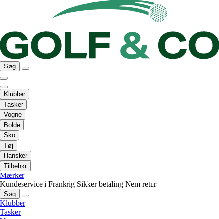
Søg
Klubber
Tasker
Vogne
Bolde
Sko
Tøj
Hansker
Tilbehør
Mærker
Kundeservice i Frankrig
Sikker betaling
Nem retur
Søg
Klubber
Tasker