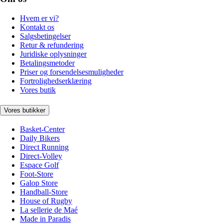
Hvem er vi?
Kontakt os
Salgsbetingelser
Retur & refundering
Juridiske oplysninger
Betalingsmetoder
Priser og forsendelsesmuligheder
Fortrolighedserklæring
Vores butik
Vores butikker
Basket-Center
Daily Bikers
Direct Running
Direct-Volley
Espace Golf
Foot-Store
Galop Store
Handball-Store
House of Rugby
La sellerie de Maé
Made in Paradis