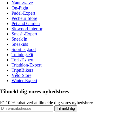
Nauti-wave
On-Fight
Padel-Expert
Pecheur-Store
Pet and Garden
Slowood Interior
Smash-Expert
Sneak'In
Sneakids
Sport is good
Training-Fit
Trek-Expert
Triathlon-Expert
TripnBikers
Vélo-Store
Winter-Expert
Tilmeld dig vores nyhedsbrev
Få 10 % rabat ved at tilmelde dig vores nyhedsbrev
Tilmeld dig