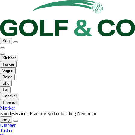
Søg
Klubber
Tasker
Vogne
Bolde
Sko
Tøj
Hansker
Tilbehør
Mærker
Kundeservice i Frankrig
Sikker betaling
Nem retur
Søg
Klubber
Tasker