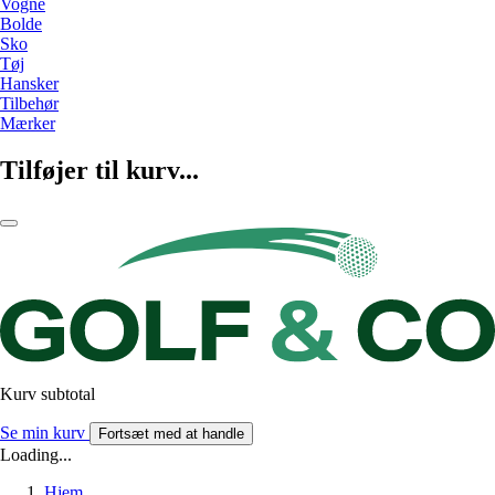
Vogne
Bolde
Sko
Tøj
Hansker
Tilbehør
Mærker
Tilføjer til kurv...
Kurv subtotal
Se min kurv
Fortsæt med at handle
Loading...
Hjem