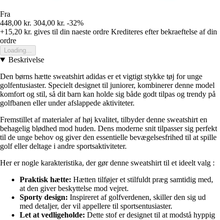
Fra
448,00 kr.
304,00 kr.
-32%
+15,20 kr.
gives til din naeste ordre
Krediteres efter bekraeftelse af din
ordre
Loading...
Beskrivelse
Den børns hætte sweatshirt adidas er et vigtigt stykke tøj for unge
golfentusiaster. Specielt designet til juniorer, kombinerer denne model
komfort og stil, så dit barn kan holde sig både godt tilpas og trendy på
golfbanen eller under afslappede aktiviteter.
Fremstillet af materialer af høj kvalitet, tilbyder denne sweatshirt en
behagelig blødhed mod huden. Dens moderne snit tilpasser sig perfekt
til de unge behov og giver den essentielle bevægelsesfrihed til at spille
golf eller deltage i andre sportsaktiviteter.
Her er nogle karakteristika, der gør denne sweatshirt til et ideelt valg :
Praktisk hætte:
Hætten tilføjer et stilfuldt præg samtidig med,
at den giver beskyttelse mod vejret.
Sporty design:
Inspireret af golfverdenen, skiller den sig ud
med detaljer, der vil appellere til sportsentusiaster.
Let at vedligeholde:
Dette stof er designet til at modstå hyppig