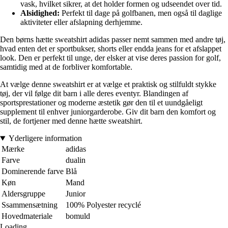
vask, hvilket sikrer, at det holder formen og udseendet over tid.
Alsidighed:
Perfekt til dage på golfbanen, men også til daglige
aktiviteter eller afslapning derhjemme.
Den børns hætte sweatshirt adidas passer nemt sammen med andre tøj,
hvad enten det er sportbukser, shorts eller endda jeans for et afslappet
look. Den er perfekt til unge, der elsker at vise deres passion for golf,
samtidig med at de forbliver komfortable.
At vælge denne sweatshirt er at vælge et praktisk og stilfuldt stykke
tøj, der vil følge dit barn i alle deres eventyr. Blandingen af
sportsprestationer og moderne æstetik gør den til et uundgåeligt
supplement til enhver juniorgarderobe. Giv dit barn den komfort og
stil, de fortjener med denne hætte sweatshirt.
Yderligere information
Mærke
adidas
Farve
dualin
Dominerende farve
Blå
Køn
Mand
Aldersgruppe
Junior
Ssammensætning
100% Polyester recyclé
Hovedmateriale
bomuld
Loading...