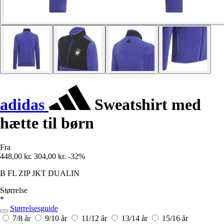
adidas
Sweatshirt med
hætte til børn
Fra
448,00 kr.
304,00 kr.
-32%
B FL ZIP JKT DUALIN
Størrelse
*
Størrelsesguide
7/8 år
9/10 år
11/12 år
13/14 år
15/16 år