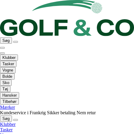
Søg
Klubber
Tasker
Vogne
Bolde
Sko
Tøj
Hansker
Tilbehør
Mærker
Kundeservice i Frankrig
Sikker betaling
Nem retur
Søg
Klubber
Tasker