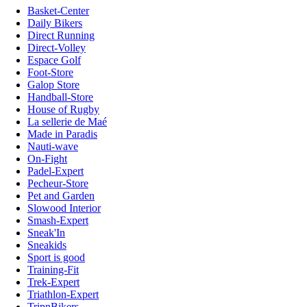
Basket-Center
Daily Bikers
Direct Running
Direct-Volley
Espace Golf
Foot-Store
Galop Store
Handball-Store
House of Rugby
La sellerie de Maé
Made in Paradis
Nauti-wave
On-Fight
Padel-Expert
Pecheur-Store
Pet and Garden
Slowood Interior
Smash-Expert
Sneak'In
Sneakids
Sport is good
Training-Fit
Trek-Expert
Triathlon-Expert
TripnBikers