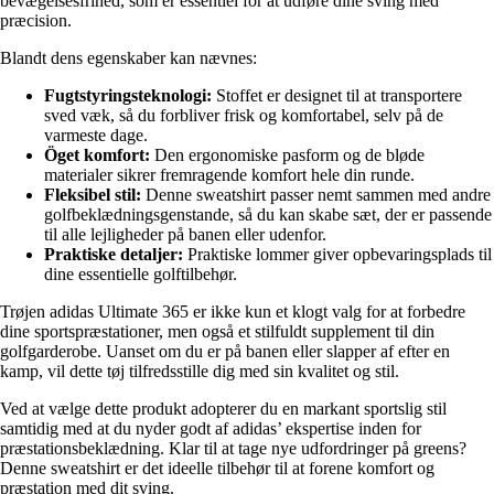
bevægelsesfrihed, som er essentiel for at udføre dine sving med
præcision.
Blandt dens egenskaber kan nævnes:
Fugtstyringsteknologi:
Stoffet er designet til at transportere
sved væk, så du forbliver frisk og komfortabel, selv på de
varmeste dage.
Öget komfort:
Den ergonomiske pasform og de bløde
materialer sikrer fremragende komfort hele din runde.
Fleksibel stil:
Denne sweatshirt passer nemt sammen med andre
golfbeklædningsgenstande, så du kan skabe sæt, der er passende
til alle lejligheder på banen eller udenfor.
Praktiske detaljer:
Praktiske lommer giver opbevaringsplads til
dine essentielle golftilbehør.
Trøjen adidas Ultimate 365 er ikke kun et klogt valg for at forbedre
dine sportspræstationer, men også et stilfuldt supplement til din
golfgarderobe. Uanset om du er på banen eller slapper af efter en
kamp, vil dette tøj tilfredsstille dig med sin kvalitet og stil.
Ved at vælge dette produkt adopterer du en markant sportslig stil
samtidig med at du nyder godt af adidas’ ekspertise inden for
præstationsbeklædning. Klar til at tage nye udfordringer på greens?
Denne sweatshirt er det ideelle tilbehør til at forene komfort og
præstation med dit sving.