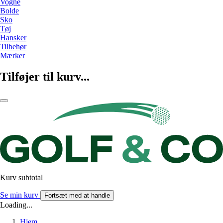
Vogne
Bolde
Sko
Tøj
Hansker
Tilbehør
Mærker
Tilføjer til kurv...
Kurv subtotal
Se min kurv
Fortsæt med at handle
Loading...
Hjem