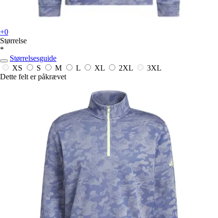
+0
Størrelse
*
Størrelsesguide
XS
S
M
L
XL
2XL
3XL
Dette felt er påkrævet