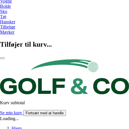
Vogne
Bolde
Sko
Tøj
Hansker
Tilbehør
Mærker
Tilføjer til kurv...
Kurv subtotal
Se min kurv
Fortsæt med at handle
Loading...
Hjem