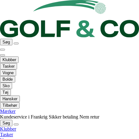
Søg
Klubber
Tasker
Vogne
Bolde
Sko
Tøj
Hansker
Tilbehør
Mærker
Kundeservice i Frankrig
Sikker betaling
Nem retur
Søg
Klubber
Tasker