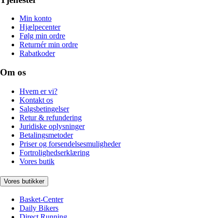
Min konto
Hjælpecenter
Følg min ordre
Returnér min ordre
Rabatkoder
Om os
Hvem er vi?
Kontakt os
Salgsbetingelser
Retur & refundering
Juridiske oplysninger
Betalingsmetoder
Priser og forsendelsesmuligheder
Fortrolighedserklæring
Vores butik
Vores butikker
Basket-Center
Daily Bikers
Direct Running