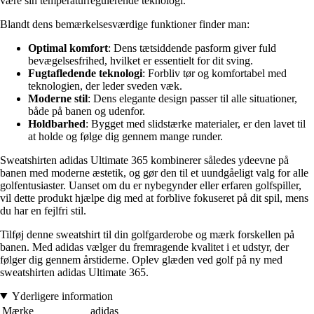
være sin temperaturregulerende teknologi.
Blandt dens bemærkelsesværdige funktioner finder man:
Optimal komfort
: Dens tætsiddende pasform giver fuld
bevægelsesfrihed, hvilket er essentielt for dit sving.
Fugtafledende teknologi
: Forbliv tør og komfortabel med
teknologien, der leder sveden væk.
Moderne stil
: Dens elegante design passer til alle situationer,
både på banen og udenfor.
Holdbarhed
: Bygget med slidstærke materialer, er den lavet til
at holde og følge dig gennem mange runder.
Sweatshirten adidas Ultimate 365 kombinerer således ydeevne på
banen med moderne æstetik, og gør den til et uundgåeligt valg for alle
golfentusiaster. Uanset om du er nybegynder eller erfaren golfspiller,
vil dette produkt hjælpe dig med at forblive fokuseret på dit spil, mens
du har en fejlfri stil.
Tilføj denne sweatshirt til din golfgarderobe og mærk forskellen på
banen. Med adidas vælger du fremragende kvalitet i et udstyr, der
følger dig gennem årstiderne. Oplev glæden ved golf på ny med
sweatshirten adidas Ultimate 365.
Yderligere information
Mærke
adidas