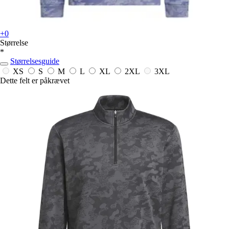
+0
Størrelse
*
Størrelsesguide
XS
S
M
L
XL
2XL
3XL
Dette felt er påkrævet