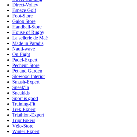
Direct-Volley
Espace Golf
Foot-Store
Galop Store
Handball-Store
House of Rugby
La sellerie de Maé
Made in Paradis
Nauti-wave
On-Fight
Padel-Expert
Pecheur-Store
Pet and Garden
Slowood Interior
Smash-Expert
Sneak'In
Sneakids
Sport is good
Training-Fit
Trek-Expert
Triathlon-Expert
TripnBikers
Vélo-Store
Winter-Expert