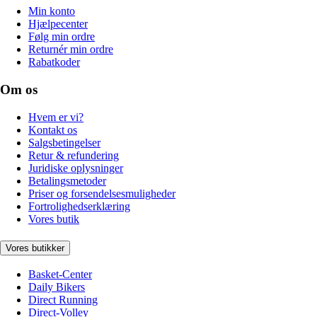
Min konto
Hjælpecenter
Følg min ordre
Returnér min ordre
Rabatkoder
Om os
Hvem er vi?
Kontakt os
Salgsbetingelser
Retur & refundering
Juridiske oplysninger
Betalingsmetoder
Priser og forsendelsesmuligheder
Fortrolighedserklæring
Vores butik
Vores butikker
Basket-Center
Daily Bikers
Direct Running
Direct-Volley