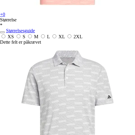
+0
Størrelse
*
Størrelsesguide
XS
S
M
L
XL
2XL
Dette felt er påkrævet