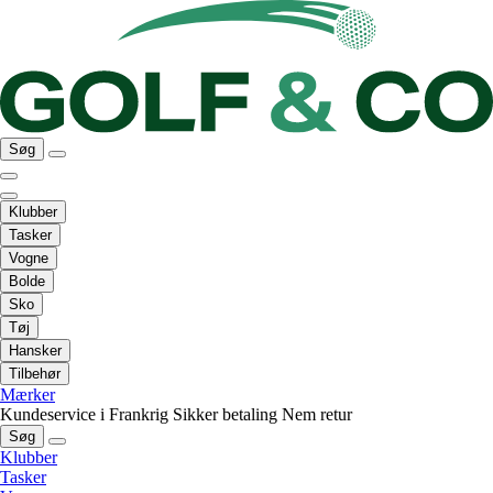
Søg
Klubber
Tasker
Vogne
Bolde
Sko
Tøj
Hansker
Tilbehør
Mærker
Kundeservice i Frankrig
Sikker betaling
Nem retur
Søg
Klubber
Tasker