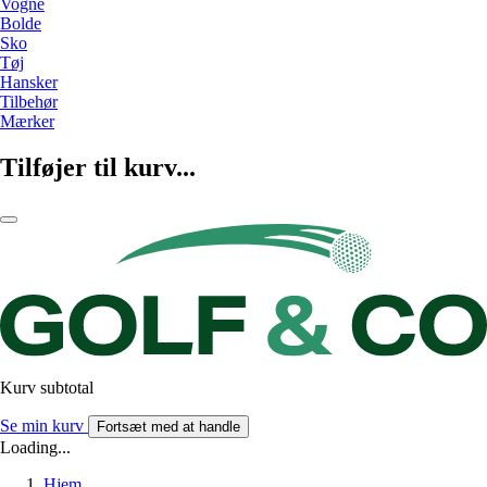
Vogne
Bolde
Sko
Tøj
Hansker
Tilbehør
Mærker
Tilføjer til kurv...
Kurv subtotal
Se min kurv
Fortsæt med at handle
Loading...
Hjem