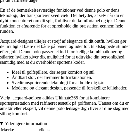
på de varmeste dage.
En af de bemærkelsesværdige funktioner ved denne polo er dens
teknologi, der transporterer sved væk. Det betyder, at selv når du er
dybt koncentreret om dit spil, forbliver du komfortabel og tør. Denne
funktion er afgørende for at opretholde din præstation gennem hele
runden.
Jacquard-designet tilføjer et strejf af elegance til dit outfit, hvilket gør
det muligt at bære det både på banen og udenfor, til afslappede stunder
efter golf. Denne polo passer let ind i forskellige kombinationer og
stilarter, hvilket giver dig mulighed for at udtrykke din personlighed,
samtidig med at du overholder sportens koder.
Ideel til golfspillere, der søger komfort og stil.
Åndbart stof, der fremmer luftcirkulationen.
Svedtransporterende teknologi for at holde dig tør.
Moderne og elegant design, passende til forskellige lejligheder.
Vælg jacquard-poloen adidas Ultimate365 for at kombinere
sportspræstation med raffineret æstetik på golfbanen. Uanset om du er
amatør eller ekspert, vil denne polo ledsage dig i hver af dine slag med
stil og komfort.
Yderligere information
Mærke
adidas