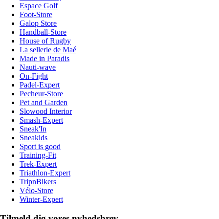
Espace Golf
Foot-Store
Galop Store
Handball-Store
House of Rugby
La sellerie de Maé
Made in Paradis
Nauti-wave
On-Fight
Padel-Expert
Pecheur-Store
Pet and Garden
Slowood Interior
Smash-Expert
Sneak'In
Sneakids
Sport is good
Training-Fit
Trek-Expert
Triathlon-Expert
TripnBikers
Vélo-Store
Winter-Expert
Tilmeld dig vores nyhedsbrev