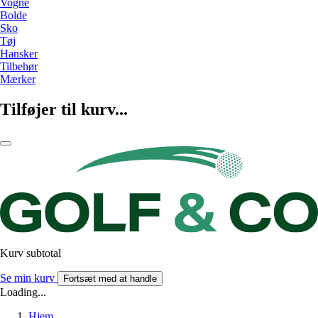
Vogne
Bolde
Sko
Tøj
Hansker
Tilbehør
Mærker
Tilføjer til kurv...
Kurv subtotal
Se min kurv
Fortsæt med at handle
Loading...
Hjem