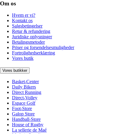
Om os
Hvem er vi?
Kontakt os
Salgsbetingelser
Retur & refundering
Juridiske oplysninger
Betalingsmetoder
Priser og forsendelsesmuligheder
Fortrolighedserklæring
Vores butik
Vores butikker
Basket-Center
Daily Bikers
Direct Running
Direct-Volley
Espace Golf
Foot-Store
Galop Store
Handball-Store
House of Rugby
La sellerie de Maé