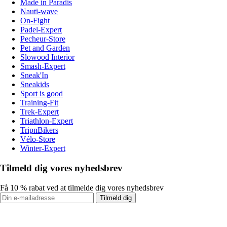
Made in Paradis
Nauti-wave
On-Fight
Padel-Expert
Pecheur-Store
Pet and Garden
Slowood Interior
Smash-Expert
Sneak'In
Sneakids
Sport is good
Training-Fit
Trek-Expert
Triathlon-Expert
TripnBikers
Vélo-Store
Winter-Expert
Tilmeld dig vores nyhedsbrev
Få 10 % rabat ved at tilmelde dig vores nyhedsbrev
Tilmeld dig