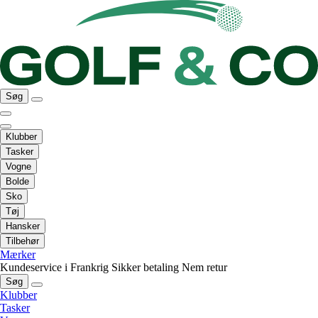
Søg
Klubber
Tasker
Vogne
Bolde
Sko
Tøj
Hansker
Tilbehør
Mærker
Kundeservice i Frankrig
Sikker betaling
Nem retur
Søg
Klubber
Tasker