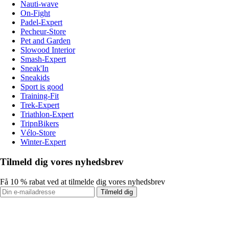
Nauti-wave
On-Fight
Padel-Expert
Pecheur-Store
Pet and Garden
Slowood Interior
Smash-Expert
Sneak'In
Sneakids
Sport is good
Training-Fit
Trek-Expert
Triathlon-Expert
TripnBikers
Vélo-Store
Winter-Expert
Tilmeld dig vores nyhedsbrev
Få 10 % rabat ved at tilmelde dig vores nyhedsbrev
Tilmeld dig