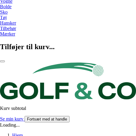
Vogne
Bolde
Sko
Tøj
Hansker
Tilbehør
Mærker
Tilføjer til kurv...
Kurv subtotal
Se min kurv
Fortsæt med at handle
Loading...
Hjem