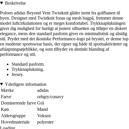
Beskrivelse
Poloen adidas Beyond Vent Twistknit glider nemt fra golfbanen til
byen. Designet med Twistknit foran og mesh bagpå, fremmer denne
model luftcirkulationen og er meget komfortabel. Trykknaplukningen
giver dig mulighed for hurtigt at justere silhuetten og tilføjer en diskret
elegance, mens den standard pasform giver en minimalistisk og alsidig
stil. Prydet med det ikoniske Performance-logo på brystet, er denne top
en moderne sportswear basis, der egner sig både til sportsaktiviteter og
afslapningsøjeblikke, og som tilbyder en distinkt blanding af
performance og stil.
Standard pasform.
Trykknaplukning.
Jersey.
Yderligere information
Mærke
adidas
Farve
orbgry/conavy
Dominerende farve
Grå
Køn
Mand
Aldersgruppe
Voksen
Hovedmateriale
polyester
Loading...