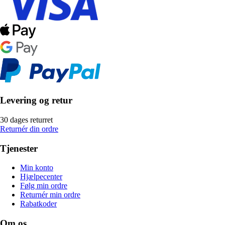
Levering og retur
30 dages returret
Returnér din ordre
Tjenester
Min konto
Hjælpecenter
Følg min ordre
Returnér min ordre
Rabatkoder
Om os