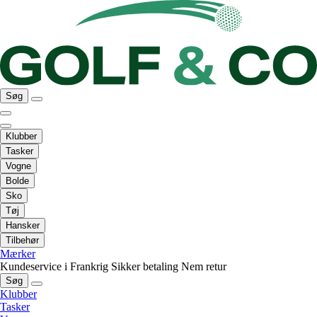
Søg
Klubber
Tasker
Vogne
Bolde
Sko
Tøj
Hansker
Tilbehør
Mærker
Kundeservice i Frankrig
Sikker betaling
Nem retur
Søg
Klubber
Tasker