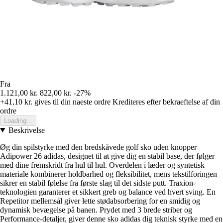
Fra
1.121,00 kr.
822,00 kr.
-27%
+41,10 kr.
gives til din naeste ordre
Krediteres efter bekraeftelse af din
ordre
Loading...
Beskrivelse
Øg din spilstyrke med den bredskåvede golf sko uden knopper
Adipower 26 adidas, designet til at give dig en stabil base, der følger
med dine fremskridt fra hul til hul. Overdelen i læder og syntetisk
materiale kombinerer holdbarhed og fleksibilitet, mens tekstilforingen
sikrer en stabil følelse fra første slag til det sidste putt. Traxion-
teknologien garanterer et sikkert greb og balance ved hvert sving. En
Repetitor mellemsål giver lette stødabsorbering for en smidig og
dynamisk bevægelse på banen. Prydet med 3 brede striber og
Performance-detaljer, giver denne sko adidas dig teknisk styrke med en