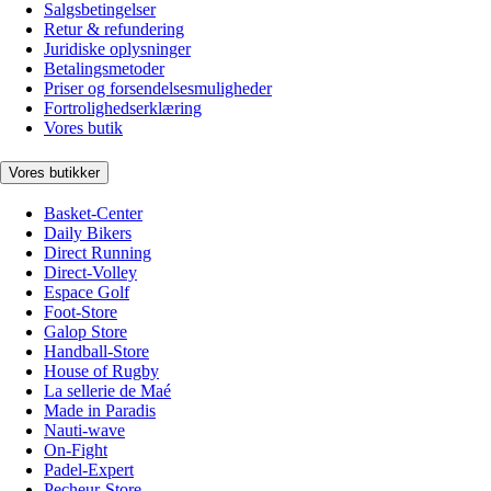
Salgsbetingelser
Retur & refundering
Juridiske oplysninger
Betalingsmetoder
Priser og forsendelsesmuligheder
Fortrolighedserklæring
Vores butik
Vores butikker
Basket-Center
Daily Bikers
Direct Running
Direct-Volley
Espace Golf
Foot-Store
Galop Store
Handball-Store
House of Rugby
La sellerie de Maé
Made in Paradis
Nauti-wave
On-Fight
Padel-Expert
Pecheur-Store