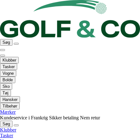
Søg
Klubber
Tasker
Vogne
Bolde
Sko
Tøj
Hansker
Tilbehør
Mærker
Kundeservice i Frankrig
Sikker betaling
Nem retur
Søg
Klubber
Tasker