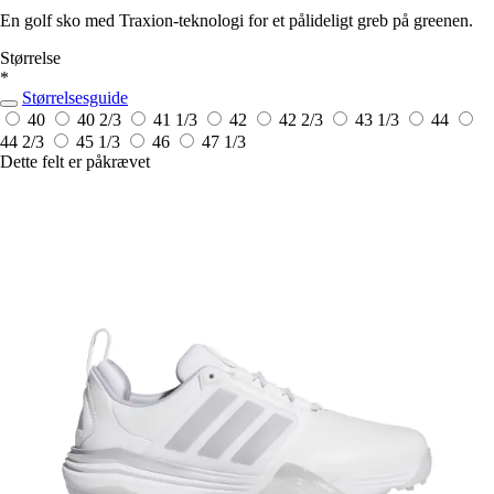
En golf sko med Traxion-teknologi for et pålideligt greb på greenen.
Størrelse
*
Størrelsesguide
40
40 2/3
41 1/3
42
42 2/3
43 1/3
44
44 2/3
45 1/3
46
47 1/3
Dette felt er påkrævet