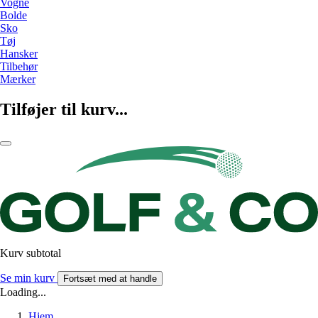
Vogne
Bolde
Sko
Tøj
Hansker
Tilbehør
Mærker
Tilføjer til kurv...
Kurv subtotal
Se min kurv
Fortsæt med at handle
Loading...
Hjem