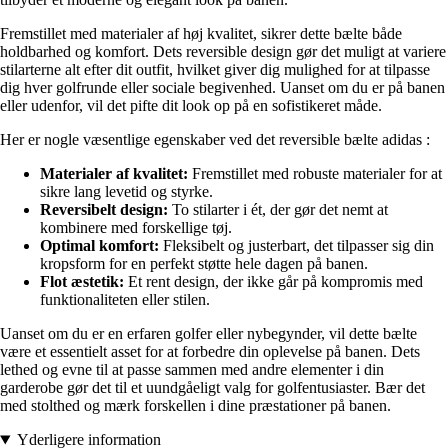
Fremstillet med materialer af høj kvalitet, sikrer dette bælte både
holdbarhed og komfort. Dets reversible design gør det muligt at variere
stilarterne alt efter dit outfit, hvilket giver dig mulighed for at tilpasse
dig hver golfrunde eller sociale begivenhed. Uanset om du er på banen
eller udenfor, vil det pifte dit look op på en sofistikeret måde.
Her er nogle væsentlige egenskaber ved det reversible bælte adidas :
Materialer af kvalitet:
Fremstillet med robuste materialer for at
sikre lang levetid og styrke.
Reversibelt design:
To stilarter i ét, der gør det nemt at
kombinere med forskellige tøj.
Optimal komfort:
Fleksibelt og justerbart, det tilpasser sig din
kropsform for en perfekt støtte hele dagen på banen.
Flot æstetik:
Et rent design, der ikke går på kompromis med
funktionaliteten eller stilen.
Uanset om du er en erfaren golfer eller nybegynder, vil dette bælte
være et essentielt asset for at forbedre din oplevelse på banen. Dets
lethed og evne til at passe sammen med andre elementer i din
garderobe gør det til et uundgåeligt valg for golfentusiaster. Bær det
med stolthed og mærk forskellen i dine præstationer på banen.
Yderligere information