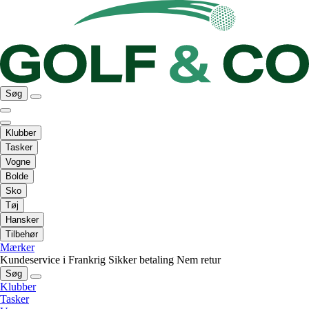
Søg
Klubber
Tasker
Vogne
Bolde
Sko
Tøj
Hansker
Tilbehør
Mærker
Kundeservice i Frankrig
Sikker betaling
Nem retur
Søg
Klubber
Tasker