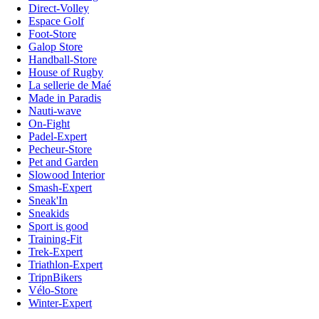
Direct-Volley
Espace Golf
Foot-Store
Galop Store
Handball-Store
House of Rugby
La sellerie de Maé
Made in Paradis
Nauti-wave
On-Fight
Padel-Expert
Pecheur-Store
Pet and Garden
Slowood Interior
Smash-Expert
Sneak'In
Sneakids
Sport is good
Training-Fit
Trek-Expert
Triathlon-Expert
TripnBikers
Vélo-Store
Winter-Expert