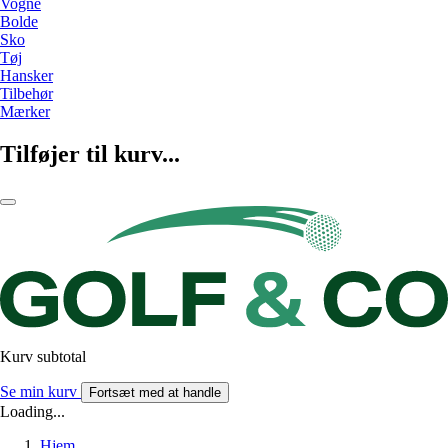
Vogne
Bolde
Sko
Tøj
Hansker
Tilbehør
Mærker
Tilføjer til kurv...
Kurv subtotal
Se min kurv
Fortsæt med at handle
Loading...
Hjem