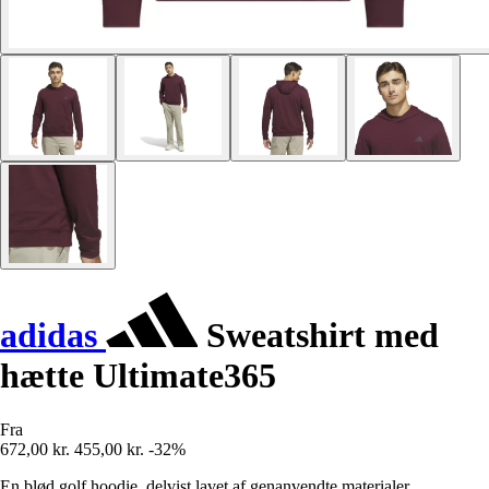
adidas
Sweatshirt med
hætte Ultimate365
Fra
672,00 kr.
455,00 kr.
-32%
En blød golf hoodie, delvist lavet af genanvendte materialer.