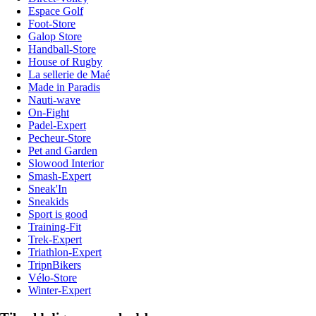
Espace Golf
Foot-Store
Galop Store
Handball-Store
House of Rugby
La sellerie de Maé
Made in Paradis
Nauti-wave
On-Fight
Padel-Expert
Pecheur-Store
Pet and Garden
Slowood Interior
Smash-Expert
Sneak'In
Sneakids
Sport is good
Training-Fit
Trek-Expert
Triathlon-Expert
TripnBikers
Vélo-Store
Winter-Expert