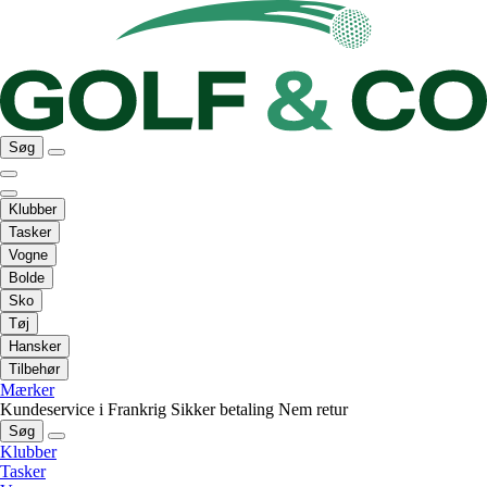
Søg
Klubber
Tasker
Vogne
Bolde
Sko
Tøj
Hansker
Tilbehør
Mærker
Kundeservice i Frankrig
Sikker betaling
Nem retur
Søg
Klubber
Tasker