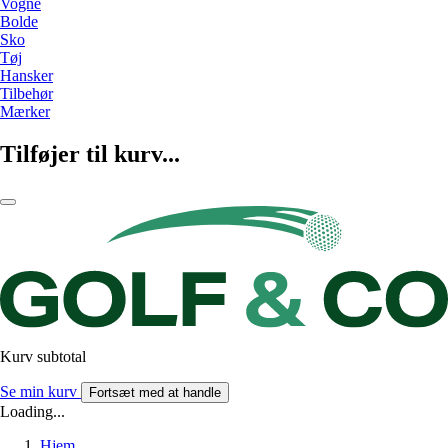
Vogne
Bolde
Sko
Tøj
Hansker
Tilbehør
Mærker
Tilføjer til kurv...
Kurv subtotal
Se min kurv
Fortsæt med at handle
Loading...
Hjem