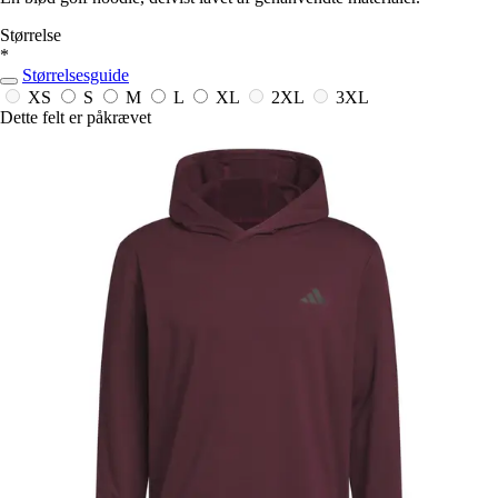
Størrelse
*
Størrelsesguide
XS
S
M
L
XL
2XL
3XL
Dette felt er påkrævet