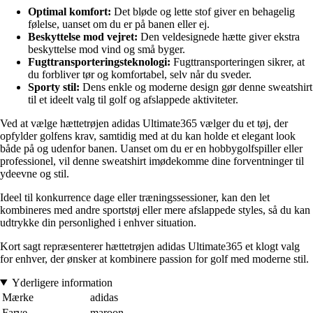
Optimal komfort:
Det bløde og lette stof giver en behagelig
følelse, uanset om du er på banen eller ej.
Beskyttelse mod vejret:
Den veldesignede hætte giver ekstra
beskyttelse mod vind og små byger.
Fugttransporteringsteknologi:
Fugttransporteringen sikrer, at
du forbliver tør og komfortabel, selv når du sveder.
Sporty stil:
Dens enkle og moderne design gør denne sweatshirt
til et ideelt valg til golf og afslappede aktiviteter.
Ved at vælge hættetrøjen adidas Ultimate365 vælger du et tøj, der
opfylder golfens krav, samtidig med at du kan holde et elegant look
både på og udenfor banen. Uanset om du er en hobbygolfspiller eller
professionel, vil denne sweatshirt imødekomme dine forventninger til
ydeevne og stil.
Ideel til konkurrence dage eller træningssessioner, kan den let
kombineres med andre sportstøj eller mere afslappede styles, så du kan
udtrykke din personlighed i enhver situation.
Kort sagt repræsenterer hættetrøjen adidas Ultimate365 et klogt valg
for enhver, der ønsker at kombinere passion for golf med moderne stil.
Yderligere information
Mærke
adidas
Farve
maroon