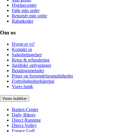
Hjælpecenter
Følg min ordre
Returnér min ordre
Rabatkoder
Om os
Hvem er vi?
Kontakt os
Salgsbetingelser
Retur & refundering
Juridiske oplysninger
Betalingsmetoder
Priser og forsendelsesmuligheder
Fortrolighedserklæring
Vores butik
Vores butikker
Basket-Center
Daily Bikers
Direct Running
Direct-Volley
Espace Golf