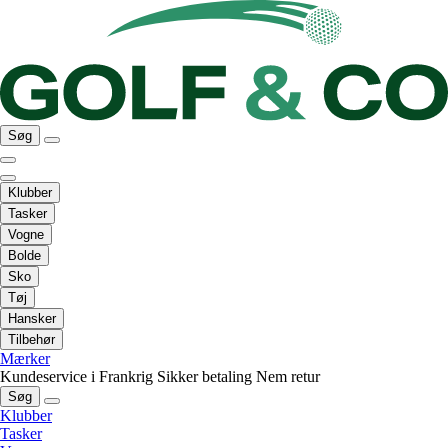
Søg
Klubber
Tasker
Vogne
Bolde
Sko
Tøj
Hansker
Tilbehør
Mærker
Kundeservice i Frankrig
Sikker betaling
Nem retur
Søg
Klubber
Tasker