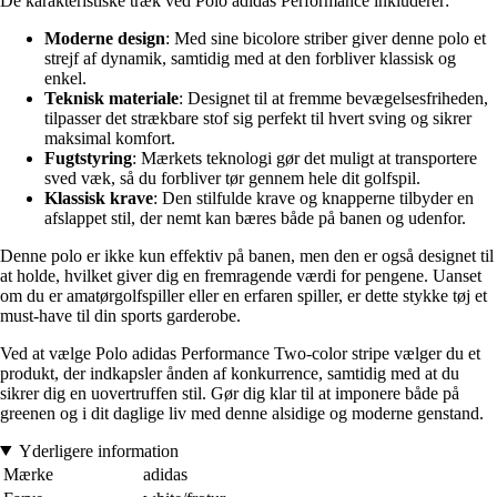
De karakteristiske træk ved Polo adidas Performance inkluderer:
Moderne design
: Med sine bicolore striber giver denne polo et
strejf af dynamik, samtidig med at den forbliver klassisk og
enkel.
Teknisk materiale
: Designet til at fremme bevægelsesfriheden,
tilpasser det strækbare stof sig perfekt til hvert sving og sikrer
maksimal komfort.
Fugtstyring
: Mærkets teknologi gør det muligt at transportere
sved væk, så du forbliver tør gennem hele dit golfspil.
Klassisk krave
: Den stilfulde krave og knapperne tilbyder en
afslappet stil, der nemt kan bæres både på banen og udenfor.
Denne polo er ikke kun effektiv på banen, men den er også designet til
at holde, hvilket giver dig en fremragende værdi for pengene. Uanset
om du er amatørgolfspiller eller en erfaren spiller, er dette stykke tøj et
must-have til din sports garderobe.
Ved at vælge Polo adidas Performance Two-color stripe vælger du et
produkt, der indkapsler ånden af konkurrence, samtidig med at du
sikrer dig en uovertruffen stil. Gør dig klar til at imponere både på
greenen og i dit daglige liv med denne alsidige og moderne genstand.
Yderligere information
Mærke
adidas