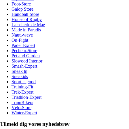
Foot-Store
Galop Store
Handball-Store
House of Rugby
La sellerie de Maé
Made in Paradis
Nauti-wave
On-Fight
Padel-Expert
Pecheur-Store
Pet and Garden
Slowood Interior
Smash-Expert
Sneak'In
Sneakids
Sport is good
Training-Fit
Trek-Expert
Triathlon-Expert
TripnBikers
Vélo-Store
Winter-Expert
Tilmeld dig vores nyhedsbrev