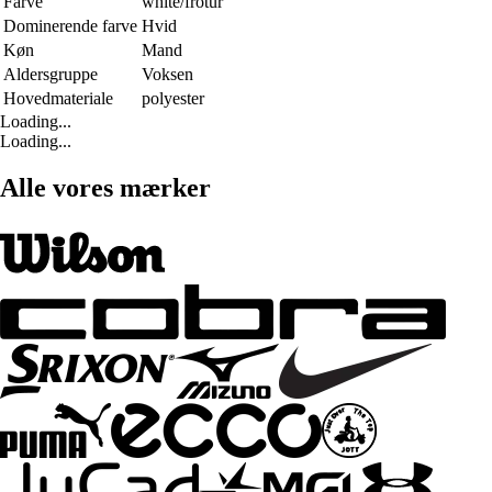
Farve
white/frotur
Dominerende farve
Hvid
Køn
Mand
Aldersgruppe
Voksen
Hovedmateriale
polyester
Loading...
Loading...
Alle vores mærker