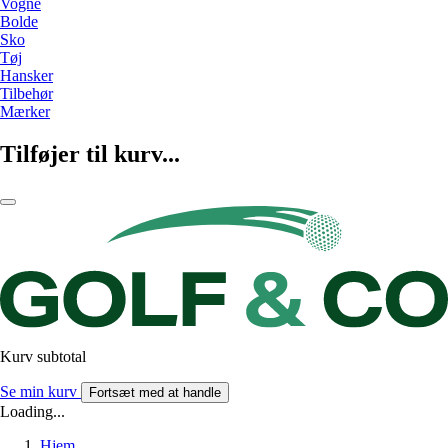
Vogne
Bolde
Sko
Tøj
Hansker
Tilbehør
Mærker
Tilføjer til kurv...
Kurv subtotal
Se min kurv
Fortsæt med at handle
Loading...
Hjem