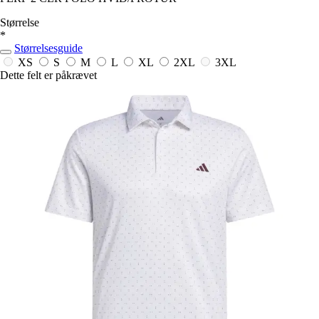
Størrelse
*
Størrelsesguide
XS
S
M
L
XL
2XL
3XL
Dette felt er påkrævet