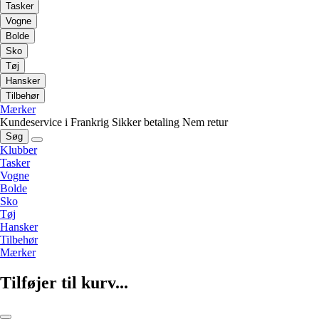
Tasker
Vogne
Bolde
Sko
Tøj
Hansker
Tilbehør
Mærker
Kundeservice i Frankrig
Sikker betaling
Nem retur
Søg
Klubber
Tasker
Vogne
Bolde
Sko
Tøj
Hansker
Tilbehør
Mærker
Tilføjer til kurv...