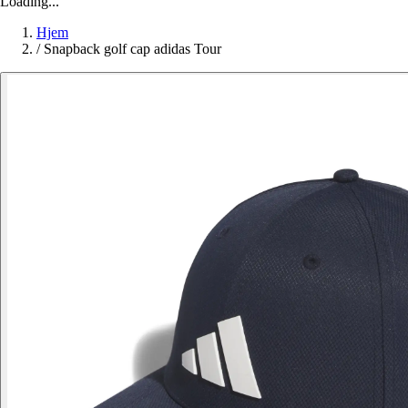
Loading...
Hjem
/
Snapback golf cap adidas Tour