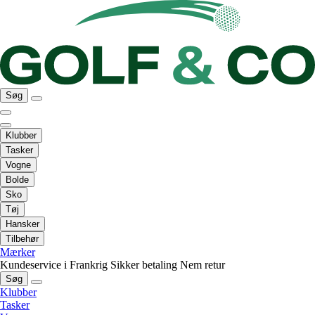
Søg
Klubber
Tasker
Vogne
Bolde
Sko
Tøj
Hansker
Tilbehør
Mærker
Kundeservice i Frankrig
Sikker betaling
Nem retur
Søg
Klubber
Tasker