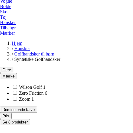
Vogne
Bolde
Sko
Tøj
Hansker
Tilbehør
Mærker
Hjem
/
Hansker
/
Golfhandsker til børn
/
Syntetiske Golfhandsker
Filtre
Mærke
Wilson Golf
1
Zero Friction
6
Zoom
1
Dominerende farve
Pris
Se 8 produkter