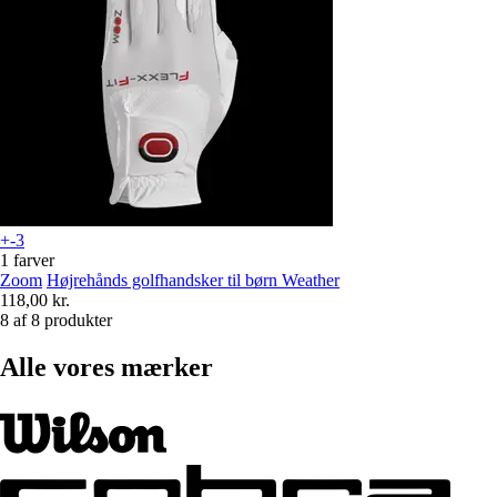
+-3
1 farver
Zoom
Højrehånds golfhandsker til børn Weather
118,00 kr.
8 af 8 produkter
Alle vores mærker