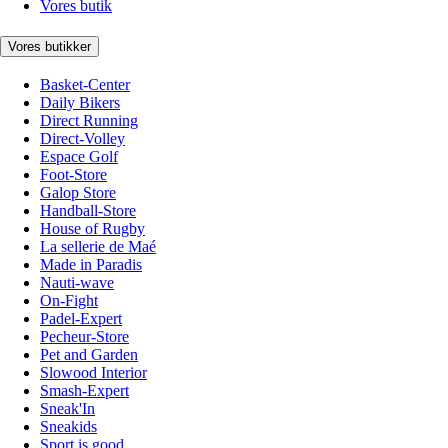
Vores butik
Vores butikker
Basket-Center
Daily Bikers
Direct Running
Direct-Volley
Espace Golf
Foot-Store
Galop Store
Handball-Store
House of Rugby
La sellerie de Maé
Made in Paradis
Nauti-wave
On-Fight
Padel-Expert
Pecheur-Store
Pet and Garden
Slowood Interior
Smash-Expert
Sneak'In
Sneakids
Sport is good