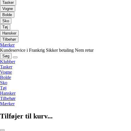
Tasker
Vogne
Bolde
Sko
Tøj
Hansker
Tilbehør
Mærker
Kundeservice i Frankrig
Sikker betaling
Nem retur
Søg
Klubber
Tasker
Vogne
Bolde
Sko
Tøj
Hansker
Tilbehør
Mærker
Tilføjer til kurv...