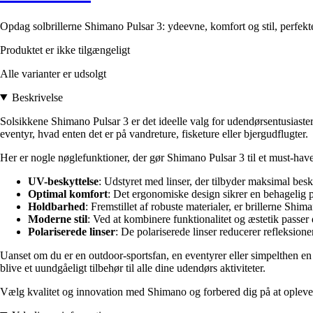
Opdag solbrillerne Shimano Pulsar 3: ydeevne, komfort og stil, perfekte
Produktet er ikke tilgængeligt
Alle varianter er udsolgt
Beskrivelse
Solsikkene Shimano Pulsar 3 er det ideelle valg for udendørsentusiaster, 
eventyr, hvad enten det er på vandreture, fisketure eller bjergudflugter.
Her er nogle nøglefunktioner, der gør Shimano Pulsar 3 til et must-have
UV-beskyttelse
: Udstyret med linser, der tilbyder maksimal besk
Optimal komfort
: Det ergonomiske design sikrer en behagelig p
Holdbarhed
: Fremstillet af robuste materialer, er brillerne Shi
Moderne stil
: Ved at kombinere funktionalitet og æstetik passer dis
Polariserede linser
: De polariserede linser reducerer refleksio
Uanset om du er en outdoor-sportsfan, en eventyrer eller simpelthen en 
blive et uundgåeligt tilbehør til alle dine udendørs aktiviteter.
Vælg kvalitet og innovation med Shimano og forbered dig på at opleve n