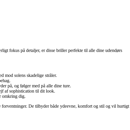
gt fokus på detaljer, er disse briller perfekte til alle dine udendørs
ed mod solens skadelige stråler.
behag.
yder på, og følger med på alle dine ture.
f af sophistication til dit look.
r omkring dig.
 forventninger. De tilbyder både ydeevne, komfort og stil og vil hurtigt