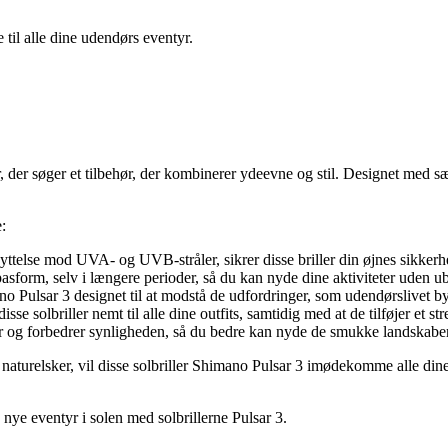
 til alle dine udendørs eventyr.
der søger et tilbehør, der kombinerer ydeevne og stil. Designet med særli
:
yttelse mod UVA- og UVB-stråler, sikrer disse briller din øjnes sikkerh
asform, selv i længere perioder, så du kan nyde dine aktiviteter uden u
mano Pulsar 3 designet til at modstå de udfordringer, som udendørslivet b
se solbriller nemt til alle dine outfits, samtidig med at de tilføjer et strej
ner og forbedrer synligheden, så du bedre kan nyde de smukke landskabe
naturelsker, vil disse solbriller Shimano Pulsar 3 imødekomme alle dine
ye eventyr i solen med solbrillerne Pulsar 3.