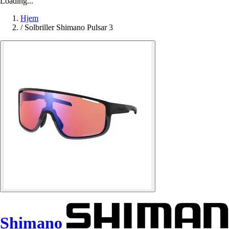
Loading...
Hjem
/
Solbriller Shimano Pulsar 3
Shimano