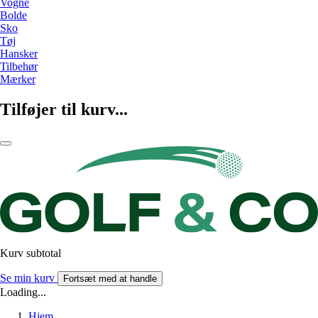
Vogne
Bolde
Sko
Tøj
Hansker
Tilbehør
Mærker
Tilføjer til kurv...
Kurv subtotal
Se min kurv
Fortsæt med at handle
Loading...
Hjem