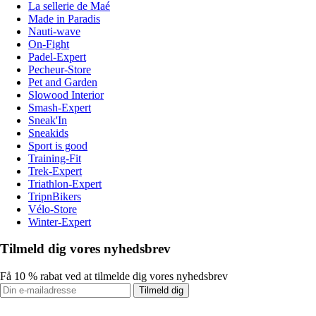
La sellerie de Maé
Made in Paradis
Nauti-wave
On-Fight
Padel-Expert
Pecheur-Store
Pet and Garden
Slowood Interior
Smash-Expert
Sneak'In
Sneakids
Sport is good
Training-Fit
Trek-Expert
Triathlon-Expert
TripnBikers
Vélo-Store
Winter-Expert
Tilmeld dig vores nyhedsbrev
Få 10 % rabat ved at tilmelde dig vores nyhedsbrev
Tilmeld dig