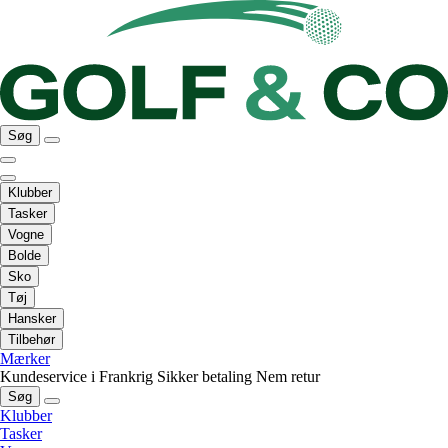
Søg
Klubber
Tasker
Vogne
Bolde
Sko
Tøj
Hansker
Tilbehør
Mærker
Kundeservice i Frankrig
Sikker betaling
Nem retur
Søg
Klubber
Tasker