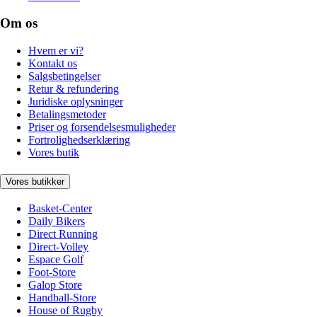
Om os
Hvem er vi?
Kontakt os
Salgsbetingelser
Retur & refundering
Juridiske oplysninger
Betalingsmetoder
Priser og forsendelsesmuligheder
Fortrolighedserklæring
Vores butik
Vores butikker
Basket-Center
Daily Bikers
Direct Running
Direct-Volley
Espace Golf
Foot-Store
Galop Store
Handball-Store
House of Rugby