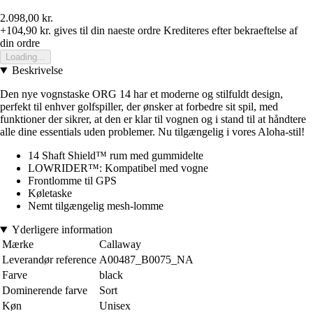
2.098,00 kr.
+104,90 kr.
gives til din naeste ordre
Krediteres efter bekraeftelse af
din ordre
Loading...
Beskrivelse
Den nye vognstaske ORG 14 har et moderne og stilfuldt design,
perfekt til enhver golfspiller, der ønsker at forbedre sit spil, med
funktioner der sikrer, at den er klar til vognen og i stand til at håndtere
alle dine essentials uden problemer. Nu tilgængelig i vores Aloha-stil!
14 Shaft Shield™ rum med gummidelte
LOWRIDER™: Kompatibel med vogne
Frontlomme til GPS
Køletaske
Nemt tilgængelig mesh-lomme
Yderligere information
Mærke
Callaway
Leverandør reference
A00487_B0075_NA
Farve
black
Dominerende farve
Sort
Køn
Unisex