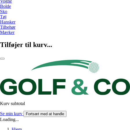
Vogne
Bolde
Sko
Tøj
Hansker
Tilbehør
Mærker
Tilføjer til kurv...
Kurv subtotal
Se min kurv
Fortsæt med at handle
Loading...
Hjem