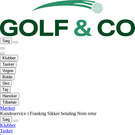
Søg
Klubber
Tasker
Vogne
Bolde
Sko
Tøj
Hansker
Tilbehør
Mærker
Kundeservice i Frankrig
Sikker betaling
Nem retur
Søg
Klubber
Tasker