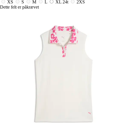
XS
S
M
L
XL
24t
2XS
Dette felt er påkrævet