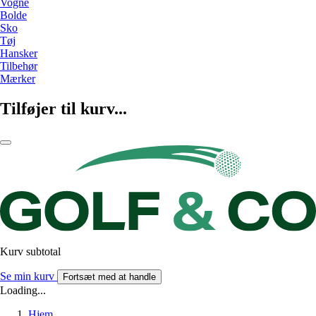
Vogne
Bolde
Sko
Tøj
Hansker
Tilbehør
Mærker
Tilføjer til kurv...
Kurv subtotal
Se min kurv
Fortsæt med at handle
Loading...
Hjem