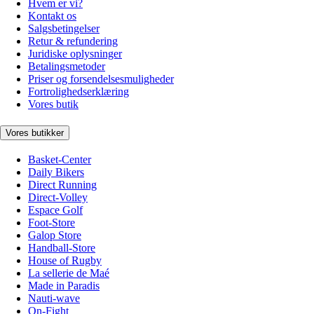
Hvem er vi?
Kontakt os
Salgsbetingelser
Retur & refundering
Juridiske oplysninger
Betalingsmetoder
Priser og forsendelsesmuligheder
Fortrolighedserklæring
Vores butik
Vores butikker
Basket-Center
Daily Bikers
Direct Running
Direct-Volley
Espace Golf
Foot-Store
Galop Store
Handball-Store
House of Rugby
La sellerie de Maé
Made in Paradis
Nauti-wave
On-Fight