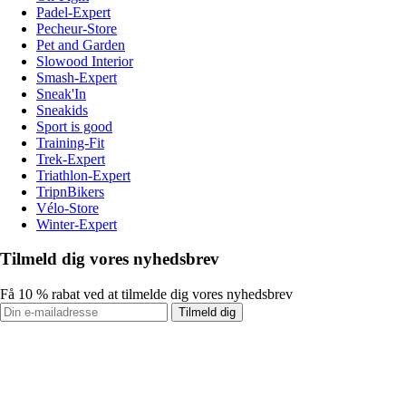
Padel-Expert
Pecheur-Store
Pet and Garden
Slowood Interior
Smash-Expert
Sneak'In
Sneakids
Sport is good
Training-Fit
Trek-Expert
Triathlon-Expert
TripnBikers
Vélo-Store
Winter-Expert
Tilmeld dig vores nyhedsbrev
Få 10 % rabat ved at tilmelde dig vores nyhedsbrev
Tilmeld dig