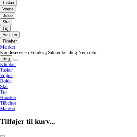
Tasker
Vogne
Bolde
Sko
Tøj
Hansker
Tilbehør
Mærker
Kundeservice i Frankrig
Sikker betaling
Nem retur
Søg
Klubber
Tasker
Vogne
Bolde
Sko
Tøj
Hansker
Tilbehør
Mærker
Tilføjer til kurv...