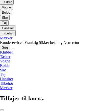
Tasker
Vogne
Bolde
Sko
Tøj
Hansker
Tilbehør
Mærker
Kundeservice i Frankrig
Sikker betaling
Nem retur
Søg
Klubber
Tasker
Vogne
Bolde
Sko
Tøj
Hansker
Tilbehør
Mærker
Tilføjer til kurv...