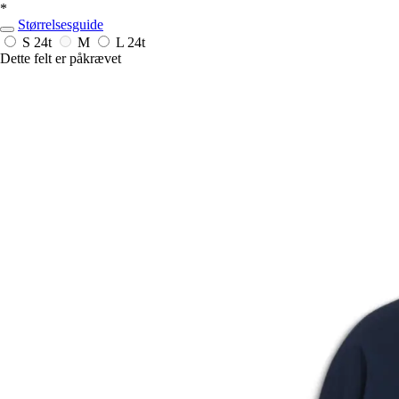
*
Størrelsesguide
S
24t
M
L
24t
Dette felt er påkrævet