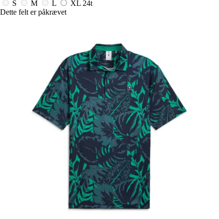
S
M
L
XL
24t
Dette felt er påkrævet