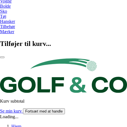
Vogne
Bolde
Sko
Tøj
Hansker
Tilbehør
Mærker
Tilføjer til kurv...
Kurv subtotal
Se min kurv
Fortsæt med at handle
Loading...
Hjem