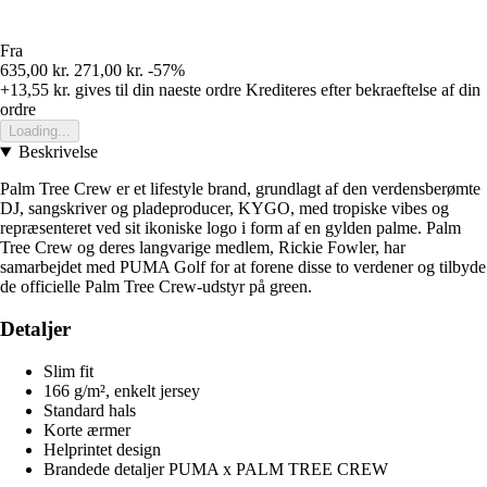
Fra
635,00 kr.
271,00 kr.
-57%
+13,55 kr.
gives til din naeste ordre
Krediteres efter bekraeftelse af din
ordre
Loading...
Beskrivelse
Palm Tree Crew er et lifestyle brand, grundlagt af den verdensberømte
DJ, sangskriver og pladeproducer, KYGO, med tropiske vibes og
repræsenteret ved sit ikoniske logo i form af en gylden palme. Palm
Tree Crew og deres langvarige medlem, Rickie Fowler, har
samarbejdet med PUMA Golf for at forene disse to verdener og tilbyde
de officielle Palm Tree Crew-udstyr på green.
Detaljer
Slim fit
166 g/m², enkelt jersey
Standard hals
Korte ærmer
Helprintet design
Brandede detaljer PUMA x PALM TREE CREW