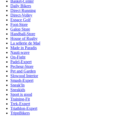
Basket-Center
Daily Bikers
Direct Running
Direct-Volley
Espace Golf
Foot-Store
Galop Store
Handball-Store
House of Rugby
La sellerie de Maé
Made in Paradis
Nauti-wave
On-Fight
Padel-Expert
Pecheur-Store
Pet and Garden
Slowood Interior
Smash-Expert
Sneak'In
Sneakids
Sport is good
Training-Fit
Trek-Expert
Triathlon-Expert
TripnBikers