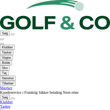
Søg
Klubber
Tasker
Vogne
Bolde
Sko
Tøj
Hansker
Tilbehør
Mærker
Kundeservice i Frankrig
Sikker betaling
Nem retur
Søg
Klubber
Tasker