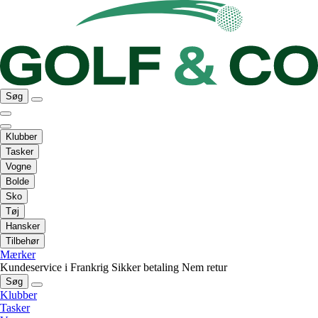
Søg
Klubber
Tasker
Vogne
Bolde
Sko
Tøj
Hansker
Tilbehør
Mærker
Kundeservice i Frankrig
Sikker betaling
Nem retur
Søg
Klubber
Tasker