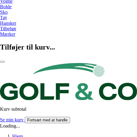
Vogne
Bolde
Sko
Tøj
Hansker
Tilbehør
Mærker
Tilføjer til kurv...
Kurv subtotal
Se min kurv
Fortsæt med at handle
Loading...
Hjem