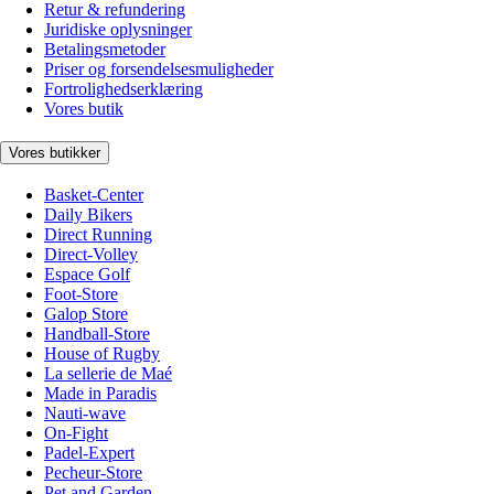
Retur & refundering
Juridiske oplysninger
Betalingsmetoder
Priser og forsendelsesmuligheder
Fortrolighedserklæring
Vores butik
Vores butikker
Basket-Center
Daily Bikers
Direct Running
Direct-Volley
Espace Golf
Foot-Store
Galop Store
Handball-Store
House of Rugby
La sellerie de Maé
Made in Paradis
Nauti-wave
On-Fight
Padel-Expert
Pecheur-Store
Pet and Garden