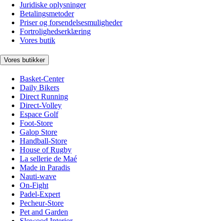
Juridiske oplysninger
Betalingsmetoder
Priser og forsendelsesmuligheder
Fortrolighedserklæring
Vores butik
Vores butikker
Basket-Center
Daily Bikers
Direct Running
Direct-Volley
Espace Golf
Foot-Store
Galop Store
Handball-Store
House of Rugby
La sellerie de Maé
Made in Paradis
Nauti-wave
On-Fight
Padel-Expert
Pecheur-Store
Pet and Garden
Slowood Interior