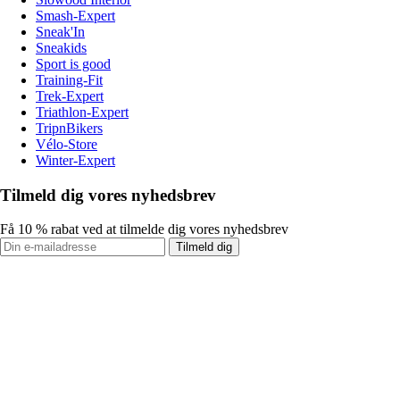
Smash-Expert
Sneak'In
Sneakids
Sport is good
Training-Fit
Trek-Expert
Triathlon-Expert
TripnBikers
Vélo-Store
Winter-Expert
Tilmeld dig vores nyhedsbrev
Få 10 % rabat ved at tilmelde dig vores nyhedsbrev
Tilmeld dig