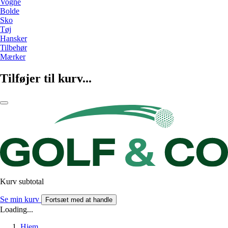
Vogne
Bolde
Sko
Tøj
Hansker
Tilbehør
Mærker
Tilføjer til kurv...
Kurv subtotal
Se min kurv
Fortsæt med at handle
Loading...
Hjem