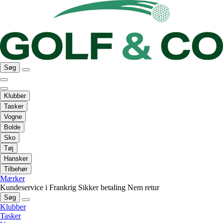
Søg
Klubber
Tasker
Vogne
Bolde
Sko
Tøj
Hansker
Tilbehør
Mærker
Kundeservice i Frankrig
Sikker betaling
Nem retur
Søg
Klubber
Tasker