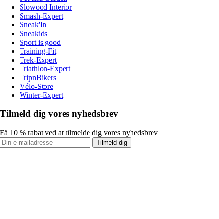
Slowood Interior
Smash-Expert
Sneak'In
Sneakids
Sport is good
Training-Fit
Trek-Expert
Triathlon-Expert
TripnBikers
Vélo-Store
Winter-Expert
Tilmeld dig vores nyhedsbrev
Få 10 % rabat ved at tilmelde dig vores nyhedsbrev
Tilmeld dig