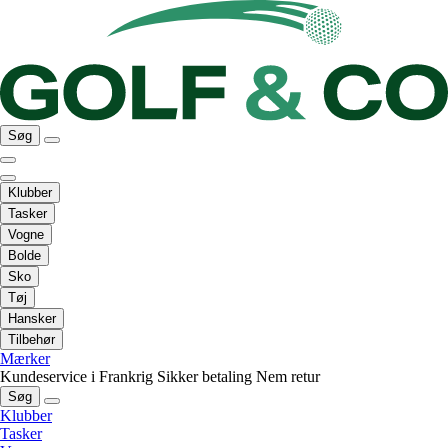
Søg
Klubber
Tasker
Vogne
Bolde
Sko
Tøj
Hansker
Tilbehør
Mærker
Kundeservice i Frankrig
Sikker betaling
Nem retur
Søg
Klubber
Tasker