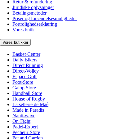
Retur & refundering
Juridiske oplysninger
Betalingsmetoder
Priser og forsendelsesmuligheder
Fortrolighedserklæring
Vores butik
Vores butikker
Basket-Center
Daily Bikers
Direct Running
Direct-Volley
Espace Golf
Foot-Store
Galop Store
Handball-Store
House of Rugby
La sellerie de Maé
Made in Paradis
Nauti-wave
On-Fight
Padel-Expert
Pecheur-Store
Pet and Garden