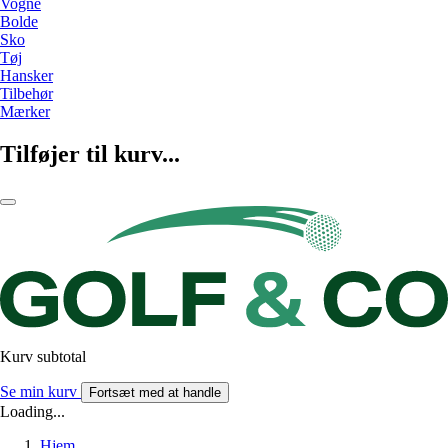
Vogne
Bolde
Sko
Tøj
Hansker
Tilbehør
Mærker
Tilføjer til kurv...
Kurv subtotal
Se min kurv
Fortsæt med at handle
Loading...
Hjem