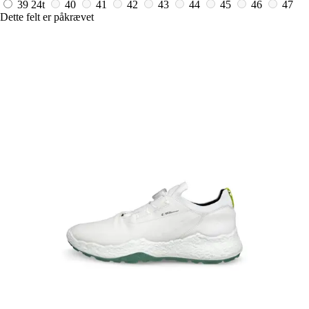
39
24t
40
41
42
43
44
45
46
47
Dette felt er påkrævet