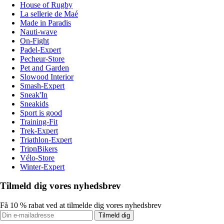
House of Rugby
La sellerie de Maé
Made in Paradis
Nauti-wave
On-Fight
Padel-Expert
Pecheur-Store
Pet and Garden
Slowood Interior
Smash-Expert
Sneak'In
Sneakids
Sport is good
Training-Fit
Trek-Expert
Triathlon-Expert
TripnBikers
Vélo-Store
Winter-Expert
Tilmeld dig vores nyhedsbrev
Få 10 % rabat ved at tilmelde dig vores nyhedsbrev
Tilmeld dig