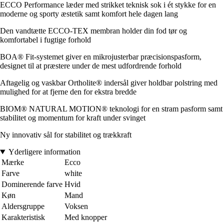
ECCO Performance læder med strikket teknisk sok i ét stykke for en
moderne og sporty æstetik samt komfort hele dagen lang
Den vandtætte ECCO-TEX membran holder din fod tør og
komfortabel i fugtige forhold
BOA® Fit-systemet giver en mikrojusterbar præcisionspasform,
designet til at præstere under de mest udfordrende forhold
Aftagelig og vaskbar Ortholite® indersål giver holdbar polstring med
mulighed for at fjerne den for ekstra bredde
BIOM® NATURAL MOTION® teknologi for en stram pasform samt
stabilitet og momentum for kraft under svinget
Ny innovativ sål for stabilitet og trækkraft
Yderligere information
Mærke
Ecco
Farve
white
Dominerende farve
Hvid
Køn
Mand
Aldersgruppe
Voksen
Karakteristisk
Med knopper