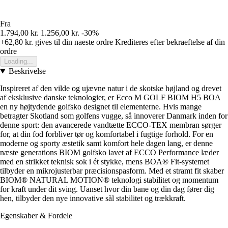
Fra
1.794,00 kr.
1.256,00 kr.
-30%
+62,80 kr.
gives til din naeste ordre
Krediteres efter bekraeftelse af din
ordre
Loading...
Beskrivelse
Inspireret af den vilde og ujævne natur i de skotske højland og drevet
af eksklusive danske teknologier, er Ecco M GOLF BIOM H5 BOA
en ny højtydende golfsko designet til elementerne. Hvis mange
betragter Skotland som golfens vugge, så innoverer Danmark inden for
denne sport: den avancerede vandtætte ECCO-TEX membran sørger
for, at din fod forbliver tør og komfortabel i fugtige forhold. For en
moderne og sporty æstetik samt komfort hele dagen lang, er denne
næste generations BIOM golfsko lavet af ECCO Performance læder
med en strikket teknisk sok i ét stykke, mens BOA® Fit-systemet
tilbyder en mikrojusterbar præcisionspasform. Med et stramt fit skaber
BIOM® NATURAL MOTION® teknologi stabilitet og momentum
for kraft under dit sving. Uanset hvor din bane og din dag fører dig
hen, tilbyder den nye innovative sål stabilitet og trækkraft.
Egenskaber & Fordele