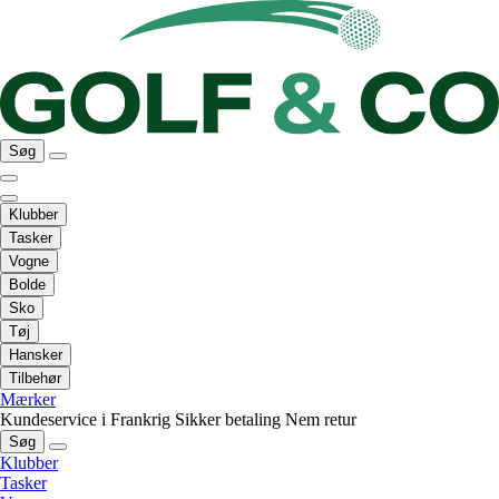
Søg
Klubber
Tasker
Vogne
Bolde
Sko
Tøj
Hansker
Tilbehør
Mærker
Kundeservice i Frankrig
Sikker betaling
Nem retur
Søg
Klubber
Tasker