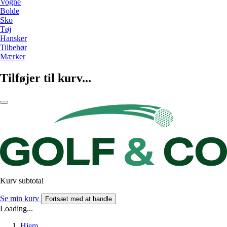
Vogne
Bolde
Sko
Tøj
Hansker
Tilbehør
Mærker
Tilføjer til kurv...
Kurv subtotal
Se min kurv
Fortsæt med at handle
Loading...
Hjem