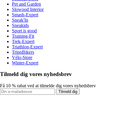
Pet and Garden
Slowood Interior
Smash-Expert
Sneak'In
Sneakids
Sport is good
Training-Fit
Trek-Expert
Triathlon-Expert
TripnBikers
Vélo-Store
Winter-Expert
Tilmeld dig vores nyhedsbrev
Få 10 % rabat ved at tilmelde dig vores nyhedsbrev
Tilmeld dig