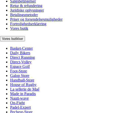
Salgsbetingelser
Retur & refundering
Juridiske oplysninger
Betalingsmetoder
Priser og forsendelsesmuligheder
Fortrolighedserklæring
Vores butik
Vores butikker
Basket-Center
Daily Bikers
Direct Running
Direct-Volley
Espace Golf
Foot-Store
Galop Store
Handball-Store
House of Rugby
La sellerie de Maé
Made in Paradis
Nauti-wave
On-Fight
Padel-Expert
Pecheur-Store