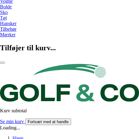
Vogne
Bolde
Sko
Tøj
Hansker
Tilbehør
Mærker
Tilføjer til kurv...
Kurv subtotal
Se min kurv
Fortsæt med at handle
Loading...
Hjem