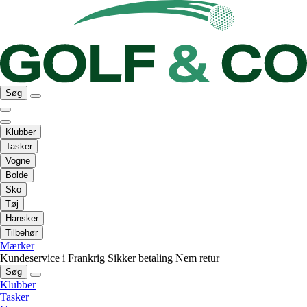
Søg
Klubber
Tasker
Vogne
Bolde
Sko
Tøj
Hansker
Tilbehør
Mærker
Kundeservice i Frankrig
Sikker betaling
Nem retur
Søg
Klubber
Tasker