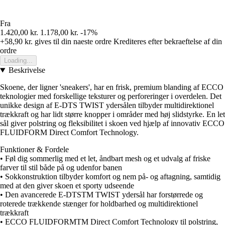
Fra
1.420,00 kr.
1.178,00 kr.
-17%
+58,90 kr.
gives til din naeste ordre
Krediteres efter bekraeftelse af din
ordre
Loading...
Beskrivelse
Skoene, der ligner 'sneakers', har en frisk, premium blanding af ECCO
teknologier med forskellige teksturer og perforeringer i overdelen. Det
unikke design af E-DTS TWIST ydersålen tilbyder multidirektionel
trækkraft og har lidt større knopper i områder med høj slidstyrke. En let
sål giver polstring og fleksibilitet i skoen ved hjælp af innovativ ECCO
FLUIDFORM Direct Comfort Technology.
Funktioner & Fordele
• Føl dig sommerlig med et let, åndbart mesh og et udvalg af friske
farver til stil både på og udenfor banen
• Sokkonstruktion tilbyder komfort og nem på- og aftagning, samtidig
med at den giver skoen et sporty udseende
• Den avancerede E-DTSTM TWIST ydersål har forstørrede og
roterede trækkende stænger for holdbarhed og multidirektionel
trækkraft
• ECCO FLUIDFORMTM Direct Comfort Technology til polstring,