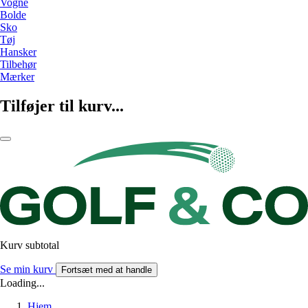
Vogne
Bolde
Sko
Tøj
Hansker
Tilbehør
Mærker
Tilføjer til kurv...
Kurv subtotal
Se min kurv
Fortsæt med at handle
Loading...
Hjem