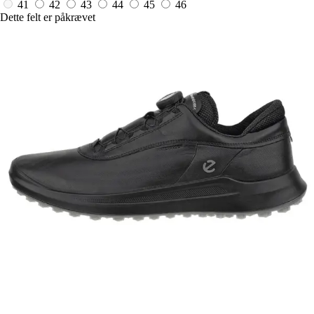
41
42
43
44
45
46
Dette felt er påkrævet