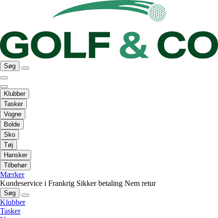
Søg
Klubber
Tasker
Vogne
Bolde
Sko
Tøj
Hansker
Tilbehør
Mærker
Kundeservice i Frankrig
Sikker betaling
Nem retur
Søg
Klubber
Tasker