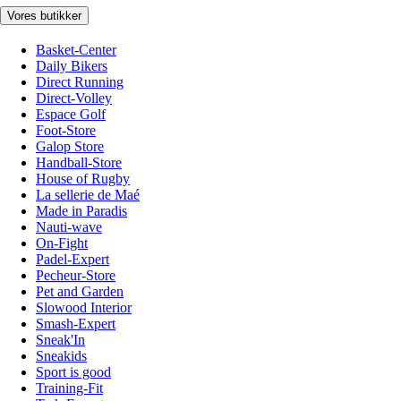
Vores butikker
Basket-Center
Daily Bikers
Direct Running
Direct-Volley
Espace Golf
Foot-Store
Galop Store
Handball-Store
House of Rugby
La sellerie de Maé
Made in Paradis
Nauti-wave
On-Fight
Padel-Expert
Pecheur-Store
Pet and Garden
Slowood Interior
Smash-Expert
Sneak'In
Sneakids
Sport is good
Training-Fit