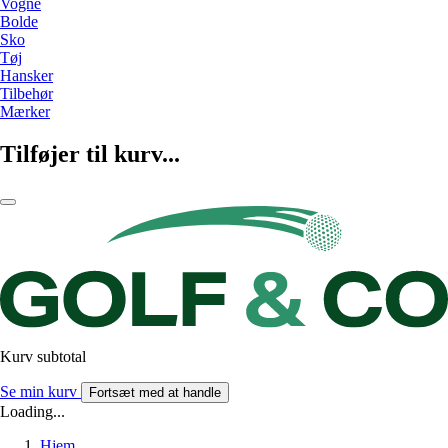
Vogne
Bolde
Sko
Tøj
Hansker
Tilbehør
Mærker
Tilføjer til kurv...
Kurv subtotal
Se min kurv
Fortsæt med at handle
Loading...
Hjem