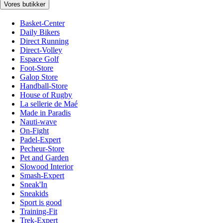
Vores butikker
Basket-Center
Daily Bikers
Direct Running
Direct-Volley
Espace Golf
Foot-Store
Galop Store
Handball-Store
House of Rugby
La sellerie de Maé
Made in Paradis
Nauti-wave
On-Fight
Padel-Expert
Pecheur-Store
Pet and Garden
Slowood Interior
Smash-Expert
Sneak'In
Sneakids
Sport is good
Training-Fit
Trek-Expert