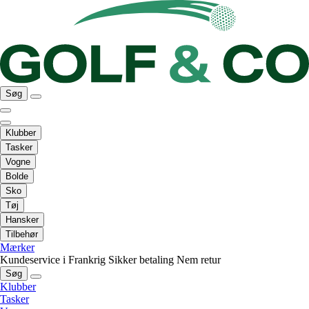
Søg
Klubber
Tasker
Vogne
Bolde
Sko
Tøj
Hansker
Tilbehør
Mærker
Kundeservice i Frankrig
Sikker betaling
Nem retur
Søg
Klubber
Tasker