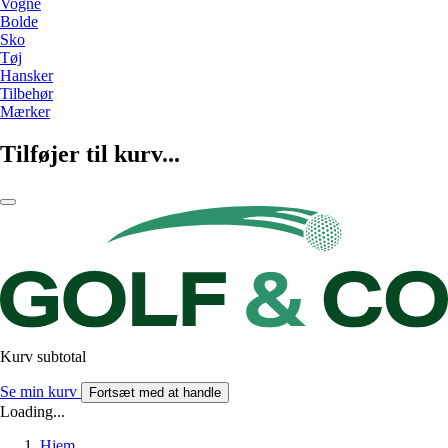
Vogne
Bolde
Sko
Tøj
Hansker
Tilbehør
Mærker
Tilføjer til kurv...
Kurv subtotal
Se min kurv
Fortsæt med at handle
Loading...
Hjem