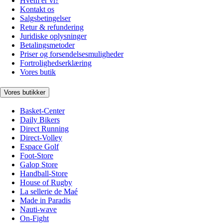
Hvem er vi?
Kontakt os
Salgsbetingelser
Retur & refundering
Juridiske oplysninger
Betalingsmetoder
Priser og forsendelsesmuligheder
Fortrolighedserklæring
Vores butik
Vores butikker
Basket-Center
Daily Bikers
Direct Running
Direct-Volley
Espace Golf
Foot-Store
Galop Store
Handball-Store
House of Rugby
La sellerie de Maé
Made in Paradis
Nauti-wave
On-Fight