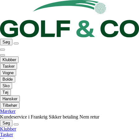
Søg
Klubber
Tasker
Vogne
Bolde
Sko
Tøj
Hansker
Tilbehør
Mærker
Kundeservice i Frankrig
Sikker betaling
Nem retur
Søg
Klubber
Tasker