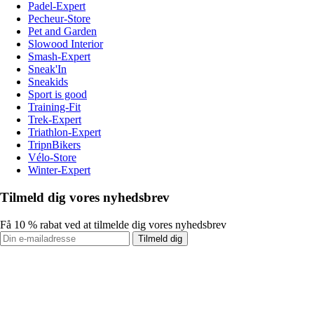
Padel-Expert
Pecheur-Store
Pet and Garden
Slowood Interior
Smash-Expert
Sneak'In
Sneakids
Sport is good
Training-Fit
Trek-Expert
Triathlon-Expert
TripnBikers
Vélo-Store
Winter-Expert
Tilmeld dig vores nyhedsbrev
Få 10 % rabat ved at tilmelde dig vores nyhedsbrev
Tilmeld dig